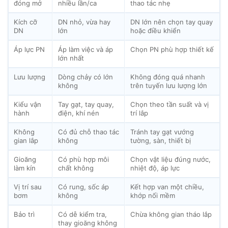
đóng mở
nhiều lần/ca
thao tác nhẹ
Kích cỡ
DN nhỏ, vừa hay
DN lớn nên chọn tay quay
DN
lớn
hoặc điều khiển
Áp lực PN
Áp làm việc và áp
Chọn PN phù hợp thiết kế
lớn nhất
Lưu lượng
Dòng chảy có lớn
Không đóng quá nhanh
không
trên tuyến lưu lượng lớn
Kiểu vận
Tay gạt, tay quay,
Chọn theo tần suất và vị
hành
điện, khí nén
trí lắp
Không
Có đủ chỗ thao tác
Tránh tay gạt vướng
gian lắp
không
tường, sàn, thiết bị
Gioăng
Có phù hợp môi
Chọn vật liệu đúng nước,
làm kín
chất không
nhiệt độ, áp lực
Vị trí sau
Có rung, sốc áp
Kết hợp van một chiều,
bơm
không
khớp nối mềm
Bảo trì
Có dễ kiểm tra,
Chừa không gian tháo lắp
thay gioăng không