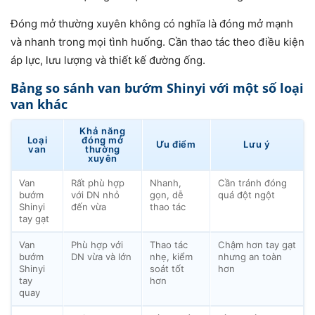
Đóng mở thường xuyên không có nghĩa là đóng mở mạnh
và nhanh trong mọi tình huống. Cần thao tác theo điều kiện
áp lực, lưu lượng và thiết kế đường ống.
Bảng so sánh van bướm Shinyi với một số loại
van khác
Khả năng
Loại
đóng mở
Ưu điểm
Lưu ý
van
thường
xuyên
Van
Rất phù hợp
Nhanh,
Cần tránh đóng
bướm
với DN nhỏ
gọn, dễ
quá đột ngột
Shinyi
đến vừa
thao tác
tay gạt
Van
Phù hợp với
Thao tác
Chậm hơn tay gạt
bướm
DN vừa và lớn
nhẹ, kiểm
nhưng an toàn
Shinyi
soát tốt
hơn
tay
hơn
quay