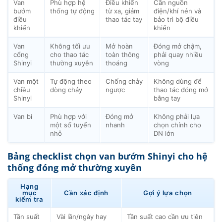
Van
Phù hợp hệ
Điều khiển
Cần nguồn
bướm
thống tự động
từ xa, giảm
điện/khí nén và
điều
thao tác tay
bảo trì bộ điều
khiển
khiển
Van
Không tối ưu
Mở hoàn
Đóng mở chậm,
cổng
cho thao tác
toàn thông
phải quay nhiều
Shinyi
thường xuyên
thoáng
vòng
Van một
Tự động theo
Chống chảy
Không dùng để
chiều
dòng chảy
ngược
thao tác đóng mở
Shinyi
bằng tay
Van bi
Phù hợp với
Đóng mở
Không phải lựa
một số tuyến
nhanh
chọn chính cho
nhỏ
DN lớn
Bảng checklist chọn van bướm Shinyi cho hệ
thống đóng mở thường xuyên
Hạng
mục
Cần xác định
Gợi ý lựa chọn
kiểm tra
Tần suất
Vài lần/ngày hay
Tần suất cao cần ưu tiên