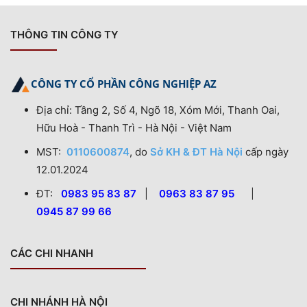
THÔNG TIN CÔNG TY
CÔNG TY CỔ PHẦN CÔNG NGHIỆP AZ
Địa chỉ: Tầng 2, Số 4, Ngõ 18, Xóm Mới, Thanh Oai,
Hữu Hoà - Thanh Trì - Hà Nội - Việt Nam
MST:
0110600874
, do
Sở KH & ĐT Hà Nội
cấp ngày
12.01.2024
ĐT:
0983 95 83 87
|
0963 83 87 95
|
0945 87 99 66
CÁC CHI NHANH
CHI NHÁNH HÀ NỘI