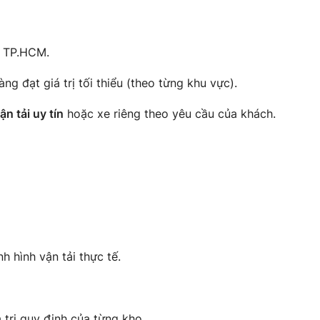
à TP.HCM.
g đạt giá trị tối thiểu (theo từng khu vực).
n tải uy tín
hoặc xe riêng theo yêu cầu của khách.
h hình vận tải thực tế.
trị quy định của từng kho.