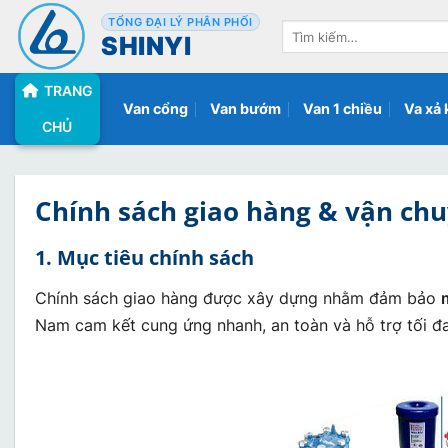
Bỏ
TỔNG ĐẠI LÝ PHÂN PHỐI
Tìm
qua
SHINYI
kiếm:
nội
TRANG
dung
Van cổng
Van bướm
Van 1 chiều
Va xả 
CHỦ
Chính sách giao hàng & vận chu
1. Mục tiêu chính sách
Chính sách giao hàng được xây dựng nhằm đảm bảo
Nam cam kết cung ứng nhanh, an toàn và hỗ trợ tối đa