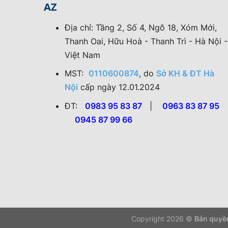
AZ
Địa chỉ: Tầng 2, Số 4, Ngõ 18, Xóm Mới,
Thanh Oai, Hữu Hoà - Thanh Trì - Hà Nội -
Việt Nam
MST:
0110600874
, do
Sở KH & ĐT Hà
Nội
cấp ngày 12.01.2024
ĐT:
0983 95 83 87
|
0963 83 87 95
0945 87 99 66
Copyright 2026 ©
Bản quyền