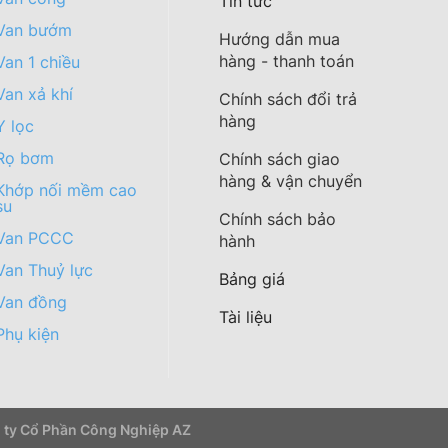
Tin tức
Van bướm
Hướng dẫn mua
hàng - thanh toán
Van 1 chiều
Van xả khí
Chính sách đổi trả
hàng
Y lọc
Rọ bơm
Chính sách giao
hàng & vận chuyển
Khớp nối mềm cao
su
Chính sách bảo
Van PCCC
hành
Van Thuỷ lực
Bảng giá
Van đồng
Tài liệu
Phụ kiện
g ty Cổ Phần Công Nghiệp AZ