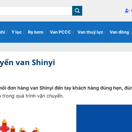
khí
Y lọc
Rọ bơm
Van PCCC
Van thuỷ lực
Van đồng
yển van Shinyi
mỗi đơn hàng van Shinyi đến tay khách hàng đúng hẹn, đú
 trong quá trình vận chuyển.