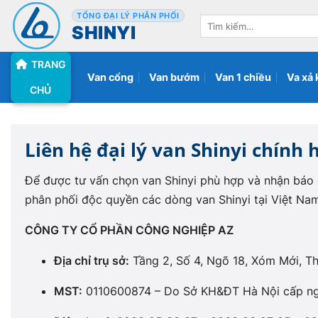
Bỏ
TỔNG ĐẠI LÝ PHÂN PHỐI
Tìm
qua
SHINYI
kiếm:
nội
TRANG
dung
Van cổng
Van bướm
Van 1 chiều
Va xả 
CHỦ
Liên hệ đại lý van Shinyi chính 
Để được tư vấn chọn van Shinyi phù hợp và nhận báo gi
phân phối độc quyền các dòng van Shinyi tại Việt Na
CÔNG TY CỔ PHẦN CÔNG NGHIỆP AZ
Địa chỉ trụ sở:
Tầng 2, Số 4, Ngõ 18, Xóm Mới, Th
MST:
0110600874 – Do Sở KH&ĐT Hà Nội cấp ng