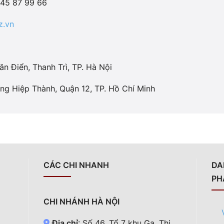
945 87 99 66
z.vn
ăn Điển, Thanh Trì, TP. Hà Nội
g Hiệp Thành, Quận 12, TP. Hồ Chí Minh
CÁC CHI NHANH
DA
PH
CHI NHÁNH HÀ NỘI
Địa chỉ
: Số 46, Tổ 7 khu Ga, Thị