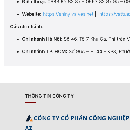
Điện thoại:
0983 95 83 87 – 0963 83 87 95 – 0
Website:
https://shinyivalves.net
|
https://vattua
Các chi nhánh:
Chi nhánh Hà Nội:
Số 46, Tổ 7 Khu Ga, Thị trấn V
Chi nhánh TP. HCM:
Số 96A – HT44 – KP3, Phườn
THÔNG TIN CÔNG TY
CÔNG TY CỔ PHẦN CÔNG NGHIỆP
AZ