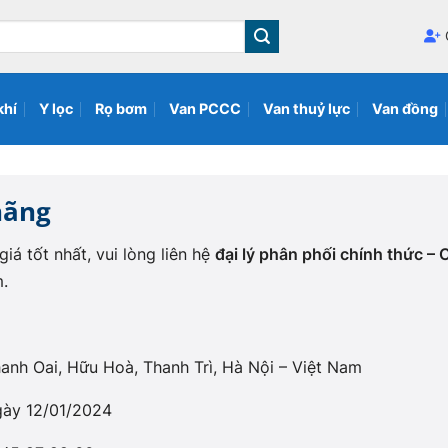
khí
Y lọc
Rọ bơm
Van PCCC
Van thuỷ lực
Van đồng
hãng
á tốt nhất, vui lòng liên hệ
đại lý phân phối chính thức 
m.
anh Oai, Hữu Hoà, Thanh Trì, Hà Nội – Việt Nam
ày 12/01/2024