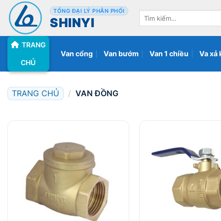
Bỏ
TỔNG ĐẠI LÝ PHÂN PHỐI
Tìm
qua
SHINYI
kiếm:
nội
TRANG
dung
Van cổng
Van bướm
Van 1 chiều
Va xả 
CHỦ
TRANG CHỦ
/
VAN ĐỒNG