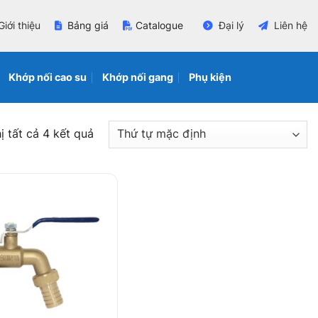
Giới thiệu
Bảng giá
Catalogue
Đại lý
Liên hệ
Khớp nối cao su
Khớp nối gang
Phụ kiện
ị tất cả 4 kết quả