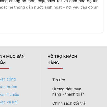
ăng chống ăn mòn, chịu nhiệt tốt và đảm bảo độ kín
hoặc hệ thống dẫn nước sinh hoạt
– nơi yêu cầu độ an
ng ống nước hoặc khí.
ộng, độ kín cao.
 thọ cao.
NH MỤC SẢN
HỖ TRỢ KHÁCH
ẨM
HÀNG
 chống rỉ sét hiệu quả.
chống oxy hóa bên ngoài giúp giữ màu đồng sáng bóng
Van cổng
Tin tức
Van bướm
Hướng dẫn mua
hàng - thanh toán
Van 1 chiều
Van xả khí
Chính sách đổi trả