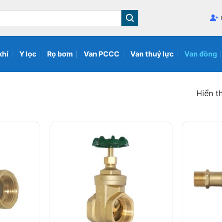
khí
Y lọc
Rọ bơm
Van PCCC
Van thuỷ lực
Van đồng
Hiển th