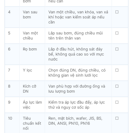
bơm
nếu cần
4
Van sau
Van một chiều, van khóa, van xả
☐
bơm
khí hoặc van kiểm soát áp nếu
cần
5
Van một
Lắp sau bơm, đúng chiều mũi
☐
chiều
tên trên thân van
6
Rọ bơm
Lắp ở đầu hút, không sát đáy
☐
bể, không quá cao so với mực
nước
7
Y lọc
Chọn đúng DN, đúng chiều, có
☐
không gian vệ sinh lưới lọc
8
Kích cỡ
Van phù hợp với đường ống và
☐
DN
lưu lượng bơm
9
Áp lực làm
Kiểm tra áp lực đầu đẩy, áp lực
☐
việc
thử và nguy cơ sốc áp
10
Tiêu
Ren, mặt bích, wafer, JIS, BS,
☐
chuẩn kết
DIN, ANSI, PN10, PN16
nối