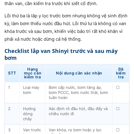
thân van, cần kiểm tra trước khi siết cố định.
Lỗi thứ ba là lắp y lọc trước bơm nhưng không vệ sinh định
kỳ, làm bơm thiếu nước đầu hút. Lỗi thứ tư là không có van
khóa trước và sau bơm, khiến việc bảo trì rất khó khăn vì
phải xả nước hoặc dừng cả hệ thống.
Checklist lắp van Shinyi trước và sau máy
bơm
Hạng
Đã
STT
mục cần
Nội dung cần xác nhận
kiểm
kiểm tra
tra
1
Loại máy
Bơm cấp nước, bơm tăng áp,
☐
bơm
bơm PCCC, bơm nước thải, bơm
tuần hoàn
2
Hướng
Xác định rõ đầu hút, đầu đẩy và
☐
dòng
chiều nước đi
chảy
3
Van trước
Van khóa, rọ bơm hoặc y lọc
☐