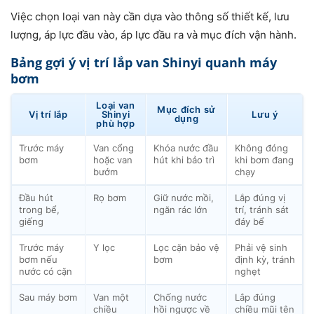
Việc chọn loại van này cần dựa vào thông số thiết kế, lưu
lượng, áp lực đầu vào, áp lực đầu ra và mục đích vận hành.
Bảng gợi ý vị trí lắp van Shinyi quanh máy
bơm
Loại van
Mục đích sử
Vị trí lắp
Shinyi
Lưu ý
dụng
phù hợp
Trước máy
Van cổng
Khóa nước đầu
Không đóng
bơm
hoặc van
hút khi bảo trì
khi bơm đang
bướm
chạy
Đầu hút
Rọ bơm
Giữ nước mồi,
Lắp đúng vị
trong bể,
ngăn rác lớn
trí, tránh sát
giếng
đáy bể
Trước máy
Y lọc
Lọc cặn bảo vệ
Phải vệ sinh
bơm nếu
bơm
định kỳ, tránh
nước có cặn
nghẹt
Sau máy bơm
Van một
Chống nước
Lắp đúng
chiều
hồi ngược về
chiều mũi tên