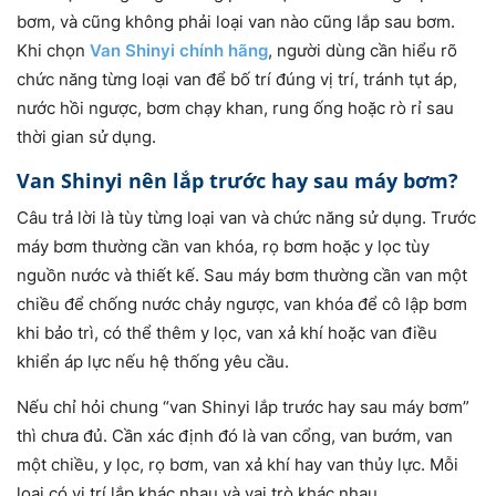
bơm, và cũng không phải loại van nào cũng lắp sau bơm.
Khi chọn
Van Shinyi chính hãng
, người dùng cần hiểu rõ
chức năng từng loại van để bố trí đúng vị trí, tránh tụt áp,
nước hồi ngược, bơm chạy khan, rung ống hoặc rò rỉ sau
thời gian sử dụng.
Van Shinyi nên lắp trước hay sau máy bơm?
Câu trả lời là tùy từng loại van và chức năng sử dụng. Trước
máy bơm thường cần van khóa, rọ bơm hoặc y lọc tùy
nguồn nước và thiết kế. Sau máy bơm thường cần van một
chiều để chống nước chảy ngược, van khóa để cô lập bơm
khi bảo trì, có thể thêm y lọc, van xả khí hoặc van điều
khiển áp lực nếu hệ thống yêu cầu.
Nếu chỉ hỏi chung “van Shinyi lắp trước hay sau máy bơm”
thì chưa đủ. Cần xác định đó là van cổng, van bướm, van
một chiều, y lọc, rọ bơm, van xả khí hay van thủy lực. Mỗi
loại có vị trí lắp khác nhau và vai trò khác nhau.