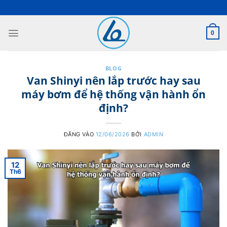
Bỏ
qua
nội
0
dung
BLOG
Van Shinyi nên lắp trước hay sau
máy bơm để hệ thống vận hành ổn
định?
ĐĂNG VÀO
12/06/2026
BỞI
ADMIN
12
Th6