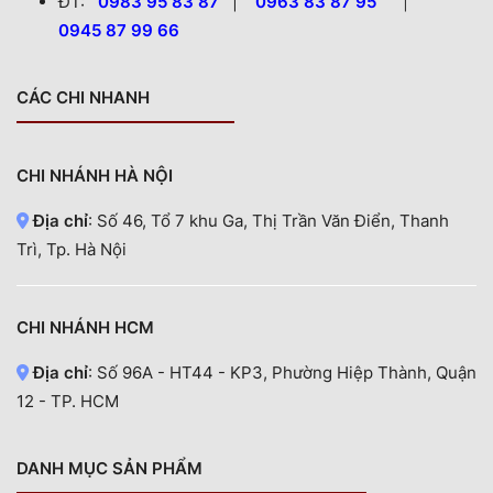
ĐT:
0983 95 83 87
|
0963 83 87 95
|
0945 87 99 66
CÁC CHI NHANH
CHI NHÁNH HÀ NỘI
Địa chỉ
: Số 46, Tổ 7 khu Ga, Thị Trần Văn Điển, Thanh
Trì, Tp. Hà Nội
CHI NHÁNH HCM
Địa chỉ
: Số 96A - HT44 - KP3, Phường Hiệp Thành, Quận
12 - TP. HCM
DANH MỤC SẢN PHẨM