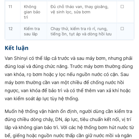
11
Không
Đủ chỗ tháo van, thay gioăng,
☐
gian bảo
vệ sinh lọc, sửa bơm
trì
12
Kiểm tra
Chạy thử, kiểm tra rò rỉ, rung,
☐
sau lắp
tiếng ồn, tụt áp và dòng hồi lưu
Kết luận
Van Shinyi có thể lắp cả trước và sau máy bơm, nhưng phải
đúng loại và đúng chức năng. Trước máy bơm thường dùng
van khóa, rọ bơm hoặc y lọc nếu nguồn nước có cặn. Sau
máy bơm thường cần van một chiều để chống nước hồi
ngược, van khóa để bảo trì và có thể thêm van xả khí hoặc
van kiểm soát áp lực tùy hệ thống.
Muốn hệ thống vận hành ổn định, người dùng cần kiểm tra
đúng chiều dòng chảy, DN, áp lực, tiêu chuẩn kết nối, vị trí
lắp và không gian bảo trì. Với các hệ thống bơm hút nước từ
bể, giếng hoặc nguồn nước thấp cần giữ nước mồi và ngăn