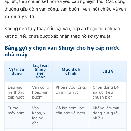
áp lực, tiêu chuẩn kết nối và yêu cầu nghiệm thu. Các dòng
thường gặp gồm van cổng, van bướm, van một chiều và van
xả khí tùy vị trí.
Không nên tự ý thay đổi loại van, cấp áp hoặc tiêu chuẩn
kết nối nếu chưa được xác nhận theo hồ sơ kỹ thuật.
Bảng gợi ý chọn van Shinyi cho hệ cấp nước
nhà máy
Loại van
Vị trí sử
Shinyi
Mục đích
Lưu ý
dụng
nên
chính
chọn
Đầu vào
Van cổng
Khóa nước tổng,
Chọn đúng DN,
hệ thống
hoặc van
chia khu vực
áp lực, tiêu
cấp nước
bướm
chuẩn bích
Trước
Van
Cô lập bơm, lọc
Không làm cản
máy bơm
khóa, y
cặn bảo vệ bơm
dòng hút quá
lọc nếu
nhiều
cần