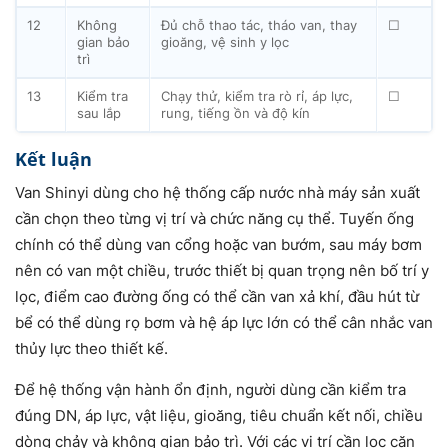
12
Không
Đủ chỗ thao tác, tháo van, thay
☐
gian bảo
gioăng, vệ sinh y lọc
trì
13
Kiểm tra
Chạy thử, kiểm tra rò rỉ, áp lực,
☐
sau lắp
rung, tiếng ồn và độ kín
Kết luận
Van Shinyi dùng cho hệ thống cấp nước nhà máy sản xuất
cần chọn theo từng vị trí và chức năng cụ thể. Tuyến ống
chính có thể dùng van cổng hoặc van bướm, sau máy bơm
nên có van một chiều, trước thiết bị quan trọng nên bố trí y
lọc, điểm cao đường ống có thể cần van xả khí, đầu hút từ
bể có thể dùng rọ bơm và hệ áp lực lớn có thể cân nhắc van
thủy lực theo thiết kế.
Để hệ thống vận hành ổn định, người dùng cần kiểm tra
đúng DN, áp lực, vật liệu, gioăng, tiêu chuẩn kết nối, chiều
dòng chảy và không gian bảo trì. Với các vị trí cần lọc cặn