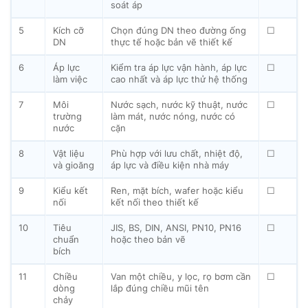
soát áp
5
Kích cỡ
Chọn đúng DN theo đường ống
☐
DN
thực tế hoặc bản vẽ thiết kế
6
Áp lực
Kiểm tra áp lực vận hành, áp lực
☐
làm việc
cao nhất và áp lực thử hệ thống
7
Môi
Nước sạch, nước kỹ thuật, nước
☐
trường
làm mát, nước nóng, nước có
nước
cặn
8
Vật liệu
Phù hợp với lưu chất, nhiệt độ,
☐
và gioăng
áp lực và điều kiện nhà máy
9
Kiểu kết
Ren, mặt bích, wafer hoặc kiểu
☐
nối
kết nối theo thiết kế
10
Tiêu
JIS, BS, DIN, ANSI, PN10, PN16
☐
chuẩn
hoặc theo bản vẽ
bích
11
Chiều
Van một chiều, y lọc, rọ bơm cần
☐
dòng
lắp đúng chiều mũi tên
chảy