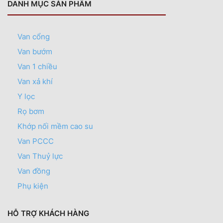
DANH MỤC SẢN PHẨM
Van cổng
Van bướm
Van 1 chiều
Van xả khí
Y lọc
Rọ bơm
Khớp nối mềm cao su
Van PCCC
Van Thuỷ lực
Van đồng
Phụ kiện
HỖ TRỢ KHÁCH HÀNG