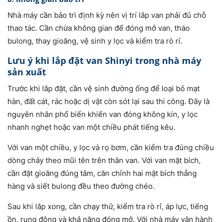
Nhà máy cần bảo trì định kỳ nên vị trí lắp van phải đủ chỗ
thao tác. Cần chừa không gian để đóng mở van, tháo
bulong, thay gioăng, vệ sinh y lọc và kiểm tra rò rỉ.
Lưu ý khi lắp đặt van Shinyi trong nhà máy
sản xuất
Trước khi lắp đặt, cần vệ sinh đường ống để loại bỏ mạt
hàn, đất cát, rác hoặc dị vật còn sót lại sau thi công. Đây là
nguyên nhân phổ biến khiến van đóng không kín, y lọc
nhanh nghẹt hoặc van một chiều phát tiếng kêu.
Với van một chiều, y lọc và rọ bơm, cần kiểm tra đúng chiều
dòng chảy theo mũi tên trên thân van. Với van mặt bích,
cần đặt gioăng đúng tâm, căn chỉnh hai mặt bích thẳng
hàng và siết bulong đều theo đường chéo.
Sau khi lắp xong, cần chạy thử, kiểm tra rò rỉ, áp lực, tiếng
ồn, rung động và khả năng đóng mở. Với nhà máy vận hành