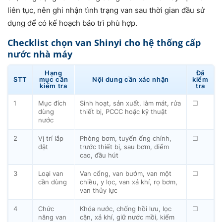
liên tục, nên ghi nhận tình trạng van sau thời gian đầu sử
dụng để có kế hoạch bảo trì phù hợp.
Checklist chọn van Shinyi cho hệ thống cấp
nước nhà máy
Hạng
Đã
STT
mục cần
Nội dung cần xác nhận
kiểm
kiểm tra
tra
1
Mục đích
Sinh hoạt, sản xuất, làm mát, rửa
☐
dùng
thiết bị, PCCC hoặc kỹ thuật
nước
2
Vị trí lắp
Phòng bơm, tuyến ống chính,
☐
đặt
trước thiết bị, sau bơm, điểm
cao, đầu hút
3
Loại van
Van cổng, van bướm, van một
☐
cần dùng
chiều, y lọc, van xả khí, rọ bơm,
van thủy lực
4
Chức
Khóa nước, chống hồi lưu, lọc
☐
năng van
cặn, xả khí, giữ nước mồi, kiểm