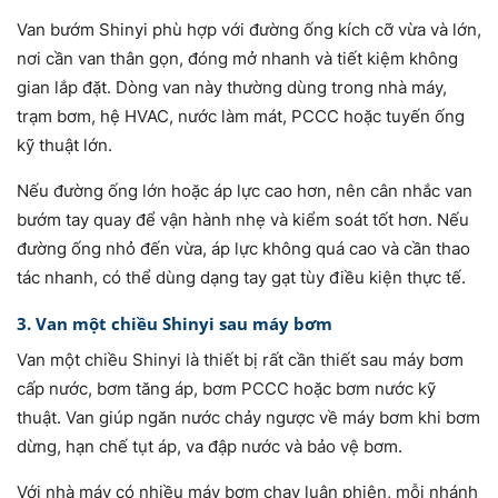
Van bướm Shinyi phù hợp với đường ống kích cỡ vừa và lớn,
nơi cần van thân gọn, đóng mở nhanh và tiết kiệm không
gian lắp đặt. Dòng van này thường dùng trong nhà máy,
trạm bơm, hệ HVAC, nước làm mát, PCCC hoặc tuyến ống
kỹ thuật lớn.
Nếu đường ống lớn hoặc áp lực cao hơn, nên cân nhắc van
bướm tay quay để vận hành nhẹ và kiểm soát tốt hơn. Nếu
đường ống nhỏ đến vừa, áp lực không quá cao và cần thao
tác nhanh, có thể dùng dạng tay gạt tùy điều kiện thực tế.
3. Van một chiều Shinyi sau máy bơm
Van một chiều Shinyi là thiết bị rất cần thiết sau máy bơm
cấp nước, bơm tăng áp, bơm PCCC hoặc bơm nước kỹ
thuật. Van giúp ngăn nước chảy ngược về máy bơm khi bơm
dừng, hạn chế tụt áp, va đập nước và bảo vệ bơm.
Với nhà máy có nhiều máy bơm chạy luân phiên, mỗi nhánh