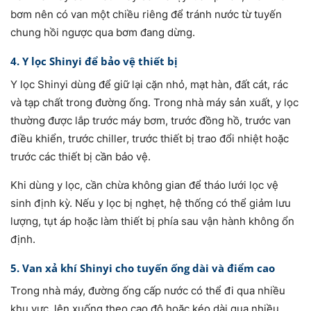
bơm nên có van một chiều riêng để tránh nước từ tuyến
chung hồi ngược qua bơm đang dừng.
4. Y lọc Shinyi để bảo vệ thiết bị
Y lọc Shinyi dùng để giữ lại cặn nhỏ, mạt hàn, đất cát, rác
và tạp chất trong đường ống. Trong nhà máy sản xuất, y lọc
thường được lắp trước máy bơm, trước đồng hồ, trước van
điều khiển, trước chiller, trước thiết bị trao đổi nhiệt hoặc
trước các thiết bị cần bảo vệ.
Khi dùng y lọc, cần chừa không gian để tháo lưới lọc vệ
sinh định kỳ. Nếu y lọc bị nghẹt, hệ thống có thể giảm lưu
lượng, tụt áp hoặc làm thiết bị phía sau vận hành không ổn
định.
5. Van xả khí Shinyi cho tuyến ống dài và điểm cao
Trong nhà máy, đường ống cấp nước có thể đi qua nhiều
khu vực, lên xuống theo cao độ hoặc kéo dài qua nhiều