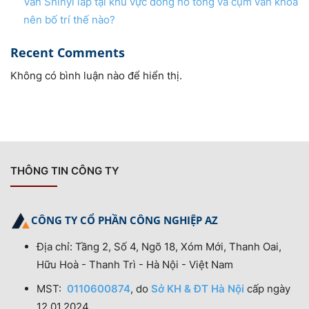
Van Shinyi lắp tại khu vực đồng hồ tổng và cụm van khóa
nên bố trí thế nào?
Recent Comments
Không có bình luận nào để hiển thị.
THÔNG TIN CÔNG TY
CÔNG TY CỔ PHẦN CÔNG NGHIỆP AZ
Địa chỉ: Tầng 2, Số 4, Ngõ 18, Xóm Mới, Thanh Oai,
Hữu Hoà - Thanh Trì - Hà Nội - Việt Nam
MST:
0110600874
, do
Sở KH & ĐT Hà Nội
cấp ngày
12.01.2024