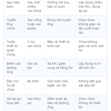
Sau máy
Van một
Chống hồi lưu,
Lắp đúng chiều
bơm
chiều,
bảo trì bơm
mũi tên, đúng
van khóa
áp lực
Tuyến
Van cổng
Đóng mở tuyến
Chọn theo
ống
hoặc van
ống
không gian và
chính
bướm
tần suất thao
tác
Trước
Y lọc,
Bảo vệ thiết bị
Chừa không
thiết bị
van khóa
khỏi cặn
gian vệ sinh lưới
quan
lọc
trọng
Điểm cao
Van xả
Xả khí, giảm
Lắp đúng vị trí
đường
khí
rung và tiếng ồn
dễ tích khí
ống
Đầu hút
Rọ bơm
Giữ nước mồi,
Không đặt quá
từ bể
ngăn rác lớn
sát đáy bể
chứa
Hệ áp lực
Van thủy
Kiểm soát áp,
Chọn theo
thay đổi
lực
bảo vệ đường
thông số thiết
ống
kế