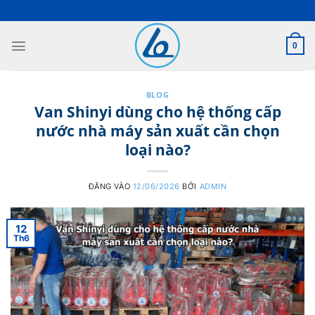
Bỏ
qua
nội
0
dung
BLOG
Van Shinyi dùng cho hệ thống cấp
nước nhà máy sản xuất cần chọn
loại nào?
ĐĂNG VÀO
12/06/2026
BỞI
ADMIN
12
Th6