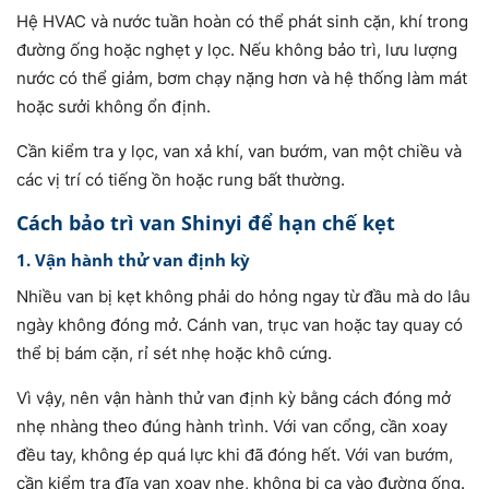
Hệ HVAC và nước tuần hoàn có thể phát sinh cặn, khí trong
đường ống hoặc nghẹt y lọc. Nếu không bảo trì, lưu lượng
nước có thể giảm, bơm chạy nặng hơn và hệ thống làm mát
hoặc sưởi không ổn định.
Cần kiểm tra y lọc, van xả khí, van bướm, van một chiều và
các vị trí có tiếng ồn hoặc rung bất thường.
Cách bảo trì van Shinyi để hạn chế kẹt
1. Vận hành thử van định kỳ
Nhiều van bị kẹt không phải do hỏng ngay từ đầu mà do lâu
ngày không đóng mở. Cánh van, trục van hoặc tay quay có
thể bị bám cặn, rỉ sét nhẹ hoặc khô cứng.
Vì vậy, nên vận hành thử van định kỳ bằng cách đóng mở
nhẹ nhàng theo đúng hành trình. Với van cổng, cần xoay
đều tay, không ép quá lực khi đã đóng hết. Với van bướm,
cần kiểm tra đĩa van xoay nhẹ, không bị cạ vào đường ống.