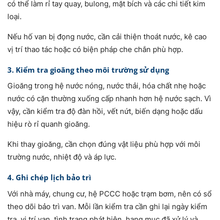
có thể làm rỉ tay quay, bulong, mặt bích và các chi tiết kim
loại.
Nếu hố van bị đọng nước, cần cải thiện thoát nước, kê cao
vị trí thao tác hoặc có biện pháp che chắn phù hợp.
3. Kiểm tra gioăng theo môi trường sử dụng
Gioăng trong hệ nước nóng, nước thải, hóa chất nhẹ hoặc
nước có cặn thường xuống cấp nhanh hơn hệ nước sạch. Vì
vậy, cần kiểm tra độ đàn hồi, vết nứt, biến dạng hoặc dấu
hiệu rò rỉ quanh gioăng.
Khi thay gioăng, cần chọn đúng vật liệu phù hợp với môi
trường nước, nhiệt độ và áp lực.
4. Ghi chép lịch bảo trì
Với nhà máy, chung cư, hệ PCCC hoặc trạm bơm, nên có sổ
theo dõi bảo trì van. Mỗi lần kiểm tra cần ghi lại ngày kiểm
tra, vị trí van, tình trạng phát hiện, hạng mục đã xử lý và