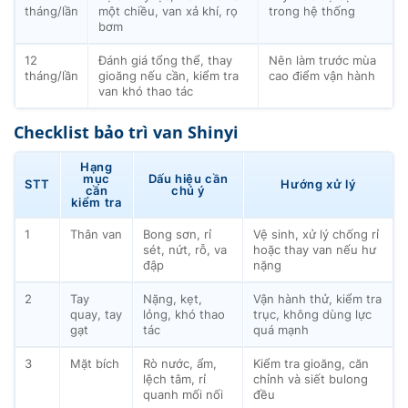
tháng/lần
một chiều, van xả khí, rọ
trong hệ thống
bơm
12
Đánh giá tổng thể, thay
Nên làm trước mùa
tháng/lần
gioăng nếu cần, kiểm tra
cao điểm vận hành
van khó thao tác
Checklist bảo trì van Shinyi
Hạng
mục
Dấu hiệu cần
STT
Hướng xử lý
cần
chú ý
kiểm tra
1
Thân van
Bong sơn, rỉ
Vệ sinh, xử lý chống rỉ
sét, nứt, rỗ, va
hoặc thay van nếu hư
đập
nặng
2
Tay
Nặng, kẹt,
Vận hành thử, kiểm tra
quay, tay
lỏng, khó thao
trục, không dùng lực
gạt
tác
quá mạnh
3
Mặt bích
Rò nước, ẩm,
Kiểm tra gioăng, căn
lệch tâm, rỉ
chỉnh và siết bulong
quanh mối nối
đều