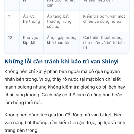
khí
rò nước, nghẹt
vệ sinh nếu cần
cặn
11
Áp lực
Áp tăng bất
Kiểm tra bơm, van một
hệ thống
thường, rung,
chiều và đồng hồ áp
sốc áp
12
Khu vực
Ẩm, ngập nước,
Cải thiện thoát nước,
lắp đặt
khó thao tác
che chắn và bố trí bảo
trì
Những lỗi cần tránh khi bảo trì van Shinyi
Không nên chỉ xử lý phần bên ngoài mà bỏ qua nguyên
nhân bên trong. Ví dụ, thấy rò nước tại mặt bích chỉ siết
mạnh bulong nhưng không kiểm tra gioăng có bị lệch hay
chai cứng không. Cách này có thể làm rò nặng hơn hoặc
làm hỏng mối nối.
Không nên dùng lực quá lớn để đóng mở van bị kẹt. Nếu
van nặng bất thường, cần kiểm tra cặn, trục, áp lực và tình
trạng bên trong.