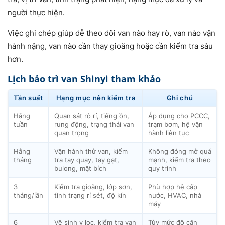
người thực hiện.
Việc ghi chép giúp dễ theo dõi van nào hay rò, van nào vận
hành nặng, van nào cần thay gioăng hoặc cần kiểm tra sâu
hơn.
Lịch bảo trì van Shinyi tham khảo
Tần suất
Hạng mục nên kiểm tra
Ghi chú
Hằng
Quan sát rò rỉ, tiếng ồn,
Áp dụng cho PCCC,
tuần
rung động, trạng thái van
trạm bơm, hệ vận
quan trọng
hành liên tục
Hằng
Vận hành thử van, kiểm
Không đóng mở quá
tháng
tra tay quay, tay gạt,
mạnh, kiểm tra theo
bulong, mặt bích
quy trình
3
Kiểm tra gioăng, lớp sơn,
Phù hợp hệ cấp
tháng/lần
tình trạng rỉ sét, độ kín
nước, HVAC, nhà
máy
6
Vệ sinh y lọc, kiểm tra van
Tùy mức độ cặn