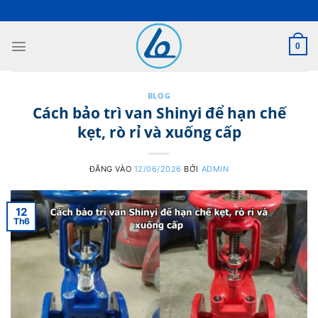
Bỏ
qua
nội
0
dung
BLOG
Cách bảo trì van Shinyi để hạn chế
kẹt, rò rỉ và xuống cấp
ĐĂNG VÀO
12/06/2026
BỞI
ADMIN
12
Th6