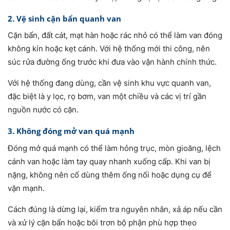
2. Vệ sinh cặn bẩn quanh van
Cặn bẩn, đất cát, mạt hàn hoặc rác nhỏ có thể làm van đóng
không kín hoặc kẹt cánh. Với hệ thống mới thi công, nên
súc rửa đường ống trước khi đưa vào vận hành chính thức.
Với hệ thống đang dùng, cần vệ sinh khu vực quanh van,
đặc biệt là y lọc, rọ bơm, van một chiều và các vị trí gần
nguồn nước có cặn.
3. Không đóng mở van quá mạnh
Đóng mở quá mạnh có thể làm hỏng trục, mòn gioăng, lệch
cánh van hoặc làm tay quay nhanh xuống cấp. Khi van bị
nặng, không nên cố dùng thêm ống nối hoặc dụng cụ để
vặn mạnh.
Cách đúng là dừng lại, kiểm tra nguyên nhân, xả áp nếu cần
và xử lý cặn bẩn hoặc bôi trơn bộ phận phù hợp theo