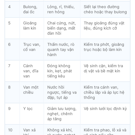
4
Bulong,
Lỏng, rỉ, thiếu,
Siết lại theo đường
đai ốc
ren hỏng
chéo hoặc thay bulong
5
Gioăng
Chai cứng, nứt,
Thay gioăng đúng vật
làm kín
biến dạng, mất
liệu, đúng kích cỡ
đàn hồi
6
Trục van,
Thấm nước, rò
Kiểm tra phớt, gioăng
cổ van
quanh tay vận
trục hoặc bộ làm kín
hành
7
Cánh
Đóng không
Vệ sinh cặn, kiểm tra
van, đĩa
kín, kẹt, phát
dị vật và bề mặt kín
van
tiếng kêu
8
Van một
Nước hồi
Kiểm tra cánh van,
chiều
ngược, tiếng va
chiều lắp và áp lực hệ
đập, tụt áp
thống
9
Y lọc
Giảm lưu lượng,
Vệ sinh lưới lọc định kỳ
nghẹt, chênh
áp tăng
10
Van xả
Không xả khí,
Kiểm tra phao, lỗ xả và