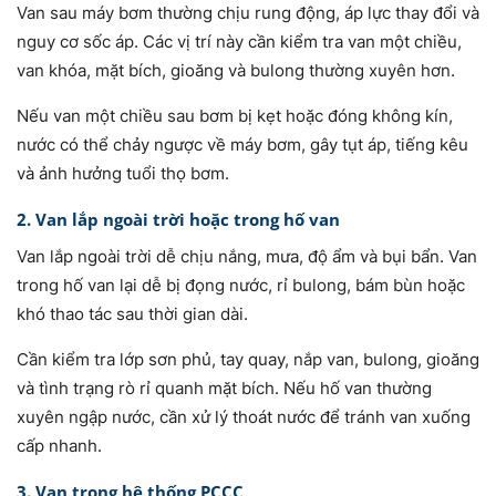
Van sau máy bơm thường chịu rung động, áp lực thay đổi và
nguy cơ sốc áp. Các vị trí này cần kiểm tra van một chiều,
van khóa, mặt bích, gioăng và bulong thường xuyên hơn.
Nếu van một chiều sau bơm bị kẹt hoặc đóng không kín,
nước có thể chảy ngược về máy bơm, gây tụt áp, tiếng kêu
và ảnh hưởng tuổi thọ bơm.
2. Van lắp ngoài trời hoặc trong hố van
Van lắp ngoài trời dễ chịu nắng, mưa, độ ẩm và bụi bẩn. Van
trong hố van lại dễ bị đọng nước, rỉ bulong, bám bùn hoặc
khó thao tác sau thời gian dài.
Cần kiểm tra lớp sơn phủ, tay quay, nắp van, bulong, gioăng
và tình trạng rò rỉ quanh mặt bích. Nếu hố van thường
xuyên ngập nước, cần xử lý thoát nước để tránh van xuống
cấp nhanh.
3. Van trong hệ thống PCCC