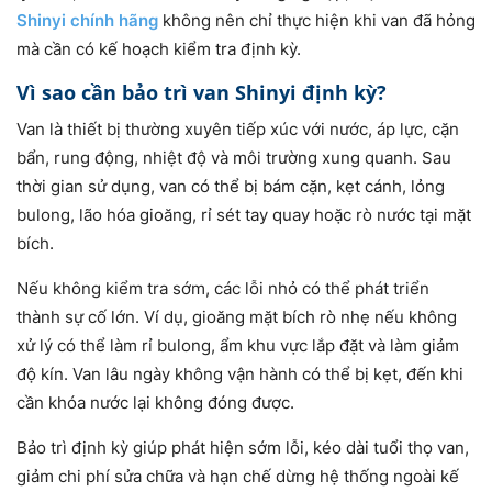
Shinyi chính hãng
không nên chỉ thực hiện khi van đã hỏng
mà cần có kế hoạch kiểm tra định kỳ.
Vì sao cần bảo trì van Shinyi định kỳ?
Van là thiết bị thường xuyên tiếp xúc với nước, áp lực, cặn
bẩn, rung động, nhiệt độ và môi trường xung quanh. Sau
thời gian sử dụng, van có thể bị bám cặn, kẹt cánh, lỏng
bulong, lão hóa gioăng, rỉ sét tay quay hoặc rò nước tại mặt
bích.
Nếu không kiểm tra sớm, các lỗi nhỏ có thể phát triển
thành sự cố lớn. Ví dụ, gioăng mặt bích rò nhẹ nếu không
xử lý có thể làm rỉ bulong, ẩm khu vực lắp đặt và làm giảm
độ kín. Van lâu ngày không vận hành có thể bị kẹt, đến khi
cần khóa nước lại không đóng được.
Bảo trì định kỳ giúp phát hiện sớm lỗi, kéo dài tuổi thọ van,
giảm chi phí sửa chữa và hạn chế dừng hệ thống ngoài kế