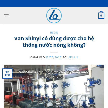
Bỏ
qua
nội
0
dung
BLOG
Van Shinyi có dùng được cho hệ
thống nước nóng không?
ĐĂNG VÀO
12/06/2026
BỞI
ADMIN
12
Th6