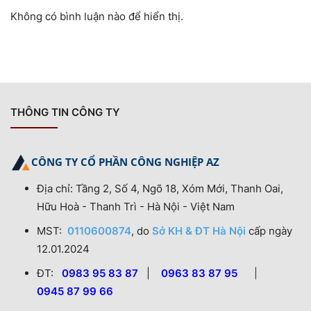
Không có bình luận nào để hiển thị.
THÔNG TIN CÔNG TY
CÔNG TY CỔ PHẦN CÔNG NGHIỆP AZ
Địa chỉ: Tầng 2, Số 4, Ngõ 18, Xóm Mới, Thanh Oai,
Hữu Hoà - Thanh Trì - Hà Nội - Việt Nam
MST:
0110600874
, do
Sở KH & ĐT Hà Nội
cấp ngày
12.01.2024
ĐT:
0983 95 83 87
|
0963 83 87 95
|
0945 87 99 66