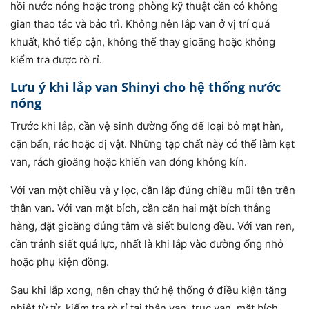
hồi nước nóng hoặc trong phòng kỹ thuật cần có không
gian thao tác và bảo trì. Không nên lắp van ở vị trí quá
khuất, khó tiếp cận, không thể thay gioăng hoặc không
kiểm tra được rò rỉ.
Lưu ý khi lắp van Shinyi cho hệ thống nước
nóng
Trước khi lắp, cần vệ sinh đường ống để loại bỏ mạt hàn,
cặn bẩn, rác hoặc dị vật. Những tạp chất này có thể làm kẹt
van, rách gioăng hoặc khiến van đóng không kín.
Với van một chiều và y lọc, cần lắp đúng chiều mũi tên trên
thân van. Với van mặt bích, cần căn hai mặt bích thẳng
hàng, đặt gioăng đúng tâm và siết bulong đều. Với van ren,
cần tránh siết quá lực, nhất là khi lắp vào đường ống nhỏ
hoặc phụ kiện đồng.
Sau khi lắp xong, nên chạy thử hệ thống ở điều kiện tăng
nhiệt từ từ, kiểm tra rò rỉ tại thân van, trục van, mặt bích,