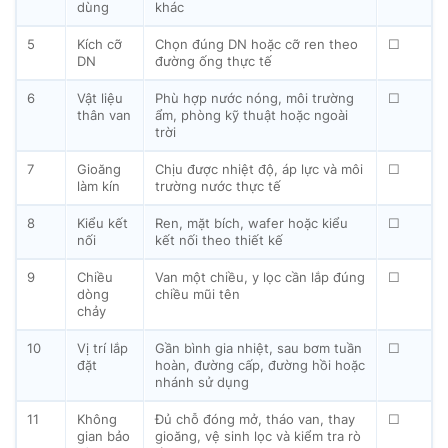
dùng
khác
5
Kích cỡ
Chọn đúng DN hoặc cỡ ren theo
☐
DN
đường ống thực tế
6
Vật liệu
Phù hợp nước nóng, môi trường
☐
thân van
ẩm, phòng kỹ thuật hoặc ngoài
trời
7
Gioăng
Chịu được nhiệt độ, áp lực và môi
☐
làm kín
trường nước thực tế
8
Kiểu kết
Ren, mặt bích, wafer hoặc kiểu
☐
nối
kết nối theo thiết kế
9
Chiều
Van một chiều, y lọc cần lắp đúng
☐
dòng
chiều mũi tên
chảy
10
Vị trí lắp
Gần bình gia nhiệt, sau bơm tuần
☐
đặt
hoàn, đường cấp, đường hồi hoặc
nhánh sử dụng
11
Không
Đủ chỗ đóng mở, tháo van, thay
☐
gian bảo
gioăng, vệ sinh lọc và kiểm tra rò