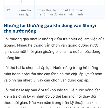
trì
rỉ
12
Kiểm tra
Chạy thử, tăng nhiệt từ từ, kiểm
☐
sau lắp
tra rò rỉ và độ kín khi vận hành
Những lỗi thường gặp khi dùng van Shinyi
cho nước nóng
Lỗi thường gặp nhất là không kiểm tra nhiệt độ làm việc của
gioăng. Nhiều hệ thống vẫn chọn van giống đường nước
lạnh, sau một thời gian gioăng bị chai, rò nước hoặc đóng
không kín.
Lỗi thứ hai là chọn sai áp lực. Nước nóng trong hệ thống
tuần hoàn hoặc tòa nhà cao tầng có thể chịu áp lực từ bơm
và bình gia nhiệt, vì vậy cần chọn van đúng cấp áp.
Lỗi thứ ba là lắp van ở vị trí khó bảo trì. Hệ nước nóng cần
kiểm tra định kỳ vì nhiệt độ có thể làm mối nối thay đổi
theo thời gian. Nếu van nằm trong trần kỹ thuật quá kín