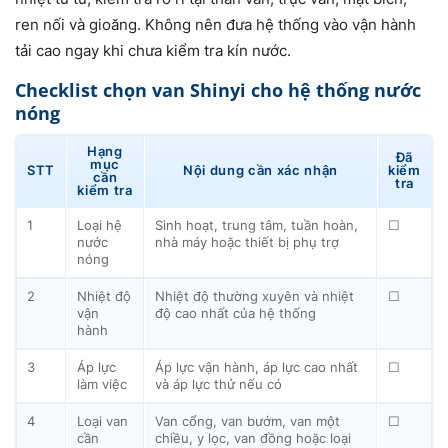
ren nối và gioăng. Không nên đưa hệ thống vào vận hành
tải cao ngay khi chưa kiểm tra kín nước.
Checklist chọn van Shinyi cho hệ thống nước
nóng
Hạng
Đã
mục
STT
Nội dung cần xác nhận
kiểm
cần
tra
kiểm tra
1
Loại hệ
Sinh hoạt, trung tâm, tuần hoàn,
☐
nước
nhà máy hoặc thiết bị phụ trợ
nóng
2
Nhiệt độ
Nhiệt độ thường xuyên và nhiệt
☐
vận
độ cao nhất của hệ thống
hành
3
Áp lực
Áp lực vận hành, áp lực cao nhất
☐
làm việc
và áp lực thử nếu có
4
Loại van
Van cổng, van bướm, van một
☐
cần
chiều, y lọc, van đồng hoặc loại