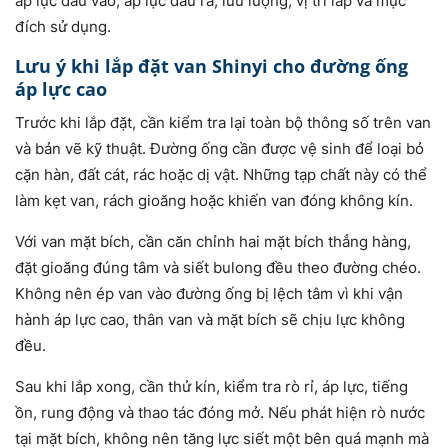
áp lực đầu vào, áp lực đầu ra, lưu lượng, vị trí lắp và mục
đích sử dụng.
Lưu ý khi lắp đặt van Shinyi cho đường ống
áp lực cao
Trước khi lắp đặt, cần kiểm tra lại toàn bộ thông số trên van
và bản vẽ kỹ thuật. Đường ống cần được vệ sinh để loại bỏ
cặn hàn, đất cát, rác hoặc dị vật. Những tạp chất này có thể
làm kẹt van, rách gioăng hoặc khiến van đóng không kín.
Với van mặt bích, cần căn chỉnh hai mặt bích thẳng hàng,
đặt gioăng đúng tâm và siết bulong đều theo đường chéo.
Không nên ép van vào đường ống bị lệch tâm vì khi vận
hành áp lực cao, thân van và mặt bích sẽ chịu lực không
đều.
Sau khi lắp xong, cần thử kín, kiểm tra rò rỉ, áp lực, tiếng
ồn, rung động và thao tác đóng mở. Nếu phát hiện rò nước
tại mặt bích, không nên tăng lực siết một bên quá mạnh mà