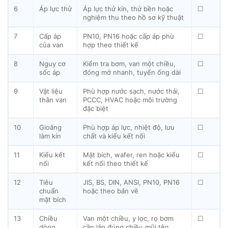
6
Áp lực thử
Áp lực thử kín, thử bền hoặc
☐
nghiệm thu theo hồ sơ kỹ thuật
7
Cấp áp
PN10, PN16 hoặc cấp áp phù
☐
của van
hợp theo thiết kế
8
Nguy cơ
Kiểm tra bơm, van một chiều,
☐
sốc áp
đóng mở nhanh, tuyến ống dài
9
Vật liệu
Phù hợp nước sạch, nước thải,
☐
thân van
PCCC, HVAC hoặc môi trường
đặc biệt
10
Gioăng
Phù hợp áp lực, nhiệt độ, lưu
☐
làm kín
chất và kiểu kết nối
11
Kiểu kết
Mặt bích, wafer, ren hoặc kiểu
☐
nối
kết nối theo thiết kế
12
Tiêu
JIS, BS, DIN, ANSI, PN10, PN16
☐
chuẩn
hoặc theo bản vẽ
mặt bích
13
Chiều
Van một chiều, y lọc, rọ bơm
☐
dòng
cần lắp đúng chiều mũi tên