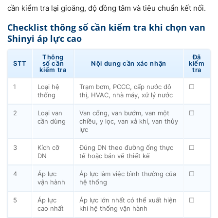
cần kiểm tra lại gioăng, độ đồng tâm và tiêu chuẩn kết nối.
Checklist thông số cần kiểm tra khi chọn van
Shinyi áp lực cao
Thông
Đã
STT
số cần
Nội dung cần xác nhận
kiểm
kiểm tra
tra
1
Loại hệ
Trạm bơm, PCCC, cấp nước đô
☐
thống
thị, HVAC, nhà máy, xử lý nước
2
Loại van
Van cổng, van bướm, van một
☐
cần dùng
chiều, y lọc, van xả khí, van thủy
lực
3
Kích cỡ
Đúng DN theo đường ống thực
☐
DN
tế hoặc bản vẽ thiết kế
4
Áp lực
Áp lực làm việc bình thường của
☐
vận hành
hệ thống
5
Áp lực
Áp lực lớn nhất có thể xuất hiện
☐
cao nhất
khi hệ thống vận hành