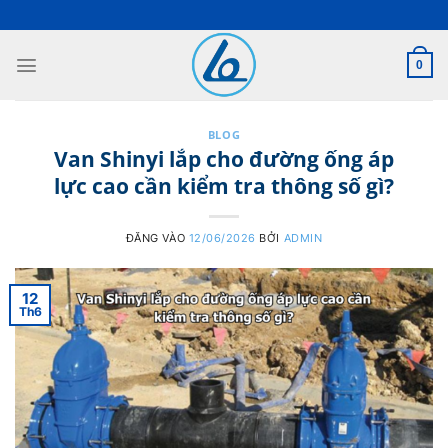
Bỏ
qua
nội
0
dung
BLOG
Van Shinyi lắp cho đường ống áp
lực cao cần kiểm tra thông số gì?
ĐĂNG VÀO
12/06/2026
BỞI
ADMIN
12
Th6