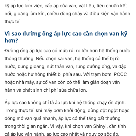
kỹ áp lực làm việc, cấp áp của van, vật liệu, tiêu chuẩn kết
nối, gioăng làm kín, chiều dòng chảy và điều kiện vận hành
thực tế.
Vì sao đường ống áp lực cao cần chọn van kỹ
hơn?
Đường ống áp lực cao có mức rủi ro lớn hơn hệ thống nước
thông thường. Nếu chọn sai van, hệ thống có thể bị rò
nước, bung gioăng, nứt thân van, rung đường ống, va đập
nước hoặc hư hỏng thiết bị phía sau. Với trạm bơm, PCCC
hoặc nhà máy, sự cố van còn có thể làm gián đoạn vận
hành và phát sinh chi phí sửa chữa lớn.
Áp lực cao không chỉ là áp lực khi hệ thống chạy ổn định.
Trong thực tế, khi máy bơm khởi động, dừng đột ngột hoặc
đóng mở van quá nhanh, áp lực có thể tăng bất thường
trong thời gian ngắn. Vì vậy, khi chọn van Shinyi, cần tính
cả áp lực vận hành, áp lực cao nhất và nguy cơ sốc áp.