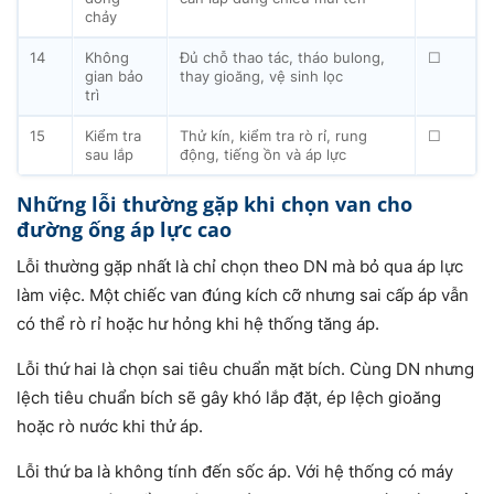
chảy
14
Không
Đủ chỗ thao tác, tháo bulong,
☐
gian bảo
thay gioăng, vệ sinh lọc
trì
15
Kiểm tra
Thử kín, kiểm tra rò rỉ, rung
☐
sau lắp
động, tiếng ồn và áp lực
Những lỗi thường gặp khi chọn van cho
đường ống áp lực cao
Lỗi thường gặp nhất là chỉ chọn theo DN mà bỏ qua áp lực
làm việc. Một chiếc van đúng kích cỡ nhưng sai cấp áp vẫn
có thể rò rỉ hoặc hư hỏng khi hệ thống tăng áp.
Lỗi thứ hai là chọn sai tiêu chuẩn mặt bích. Cùng DN nhưng
lệch tiêu chuẩn bích sẽ gây khó lắp đặt, ép lệch gioăng
hoặc rò nước khi thử áp.
Lỗi thứ ba là không tính đến sốc áp. Với hệ thống có máy