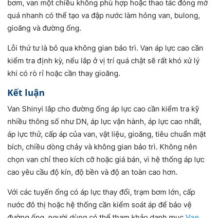
bơm, van một chiều không phù hợp hoặc thao tác đóng mở
quá nhanh có thể tạo va đập nước làm hỏng van, bulong,
gioăng và đường ống.
Lỗi thứ tư là bỏ qua không gian bảo trì. Van áp lực cao cần
kiểm tra định kỳ, nếu lắp ở vị trí quá chật sẽ rất khó xử lý
khi có rò rỉ hoặc cần thay gioăng.
Kết luận
Van Shinyi lắp cho đường ống áp lực cao cần kiểm tra kỹ
nhiều thông số như DN, áp lực vận hành, áp lực cao nhất,
áp lực thử, cấp áp của van, vật liệu, gioăng, tiêu chuẩn mặt
bích, chiều dòng chảy và không gian bảo trì. Không nên
chọn van chỉ theo kích cỡ hoặc giá bán, vì hệ thống áp lực
cao yêu cầu độ kín, độ bền và độ an toàn cao hơn.
Với các tuyến ống có áp lực thay đổi, trạm bơm lớn, cấp
nước đô thị hoặc hệ thống cần kiểm soát áp để bảo vệ
đường ống, người dùng có thể tham khảo danh mục
Van