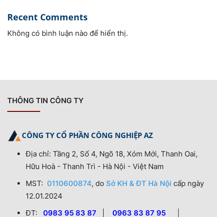
Recent Comments
Không có bình luận nào để hiển thị.
THÔNG TIN CÔNG TY
CÔNG TY CỔ PHẦN CÔNG NGHIỆP AZ
Địa chỉ: Tầng 2, Số 4, Ngõ 18, Xóm Mới, Thanh Oai,
Hữu Hoà - Thanh Trì - Hà Nội - Việt Nam
MST:
0110600874
, do
Sở KH & ĐT Hà Nội
cấp ngày
12.01.2024
ĐT:
0983 95 83 87
|
0963 83 87 95
|