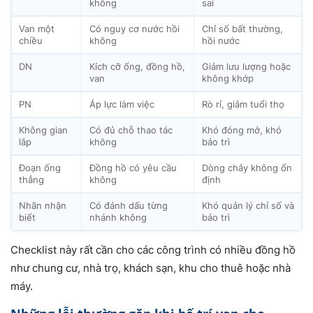
không
sai
Van một
Có nguy cơ nước hồi
Chỉ số bất thường,
chiều
không
hồi nước
DN
Kích cỡ ống, đồng hồ,
Giảm lưu lượng hoặc
van
không khớp
PN
Áp lực làm việc
Rò rỉ, giảm tuổi thọ
Không gian
Có đủ chỗ thao tác
Khó đóng mở, khó
lắp
không
bảo trì
Đoạn ống
Đồng hồ có yêu cầu
Dòng chảy không ổn
thẳng
không
định
Nhãn nhận
Có đánh dấu từng
Khó quản lý chỉ số và
biết
nhánh không
bảo trì
Checklist này rất cần cho các công trình có nhiều đồng hồ
như chung cư, nhà trọ, khách sạn, khu cho thuê hoặc nhà
máy.