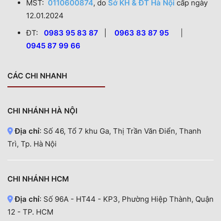
MST:
0110600874
, do
Sở KH & ĐT Hà Nội
cấp ngày
12.01.2024
ĐT:
0983 95 83 87
|
0963 83 87 95
|
0945 87 99 66
CÁC CHI NHANH
CHI NHÁNH HÀ NỘI
Địa chỉ
: Số 46, Tổ 7 khu Ga, Thị Trần Văn Điển, Thanh
Trì, Tp. Hà Nội
CHI NHÁNH HCM
Địa chỉ
: Số 96A - HT44 - KP3, Phường Hiệp Thành, Quận
12 - TP. HCM