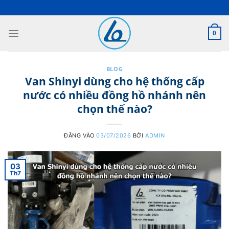
Bỏ
qua
nội
0
dung
BLOG
Van Shinyi dùng cho hệ thống cấp
nước có nhiều đồng hồ nhánh nên
chọn thế nào?
ĐĂNG VÀO
03/07/2026
BỞI
ADMIN
03
Th7