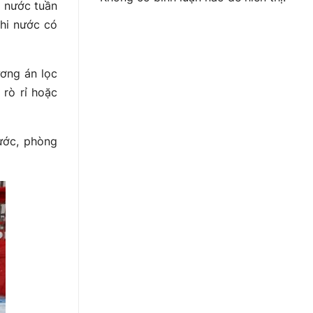
, nước tuần
Khi nước có
ương án lọc
 rò rỉ hoặc
ước, phòng