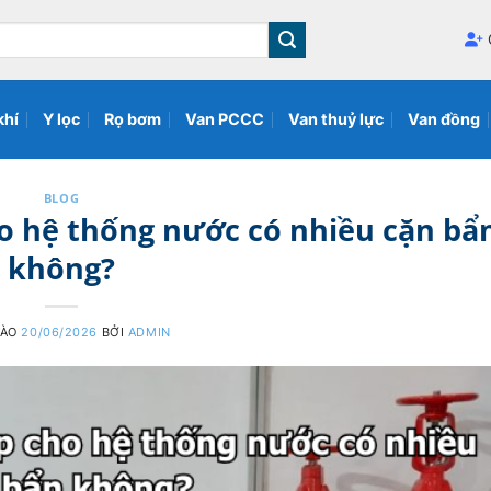
khí
Y lọc
Rọ bơm
Van PCCC
Van thuỷ lực
Van đồng
BLOG
o hệ thống nước có nhiều cặn bẩ
không?
VÀO
20/06/2026
BỞI
ADMIN