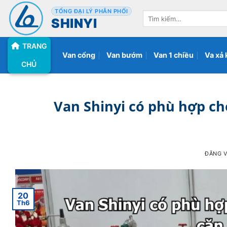
Bỏ
TỔNG ĐẠI LÝ PHÂN PHỐI
Tìm
qua
SHINYI
kiếm:
nội
TRANG
dung
Van cổng
Van bướm
Van 1 chiều
Va xả 
CHỦ
Van Shinyi có phù hợp ch
ĐĂNG 
20
Th6