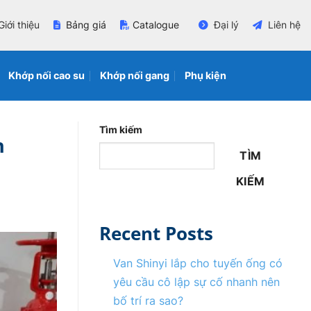
Giới thiệu
Bảng giá
Catalogue
Đại lý
Liên hệ
Khớp nối cao su
Khớp nối gang
Phụ kiện
Tìm kiếm
n
TÌM
KIẾM
Recent Posts
Van Shinyi lắp cho tuyến ống có
yêu cầu cô lập sự cố nhanh nên
bố trí ra sao?