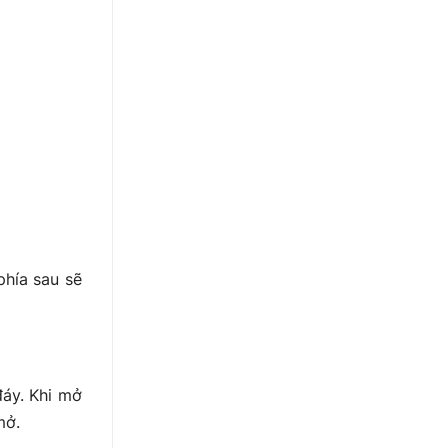
phía sau sẽ
đáy. Khi mở
mở.