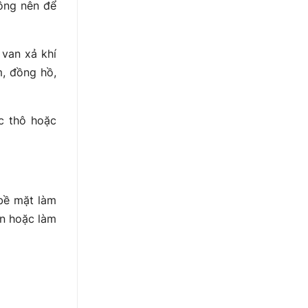
ông nên để
 van xả khí
m, đồng hồ,
ọc thô hoặc
 bề mặt làm
an hoặc làm