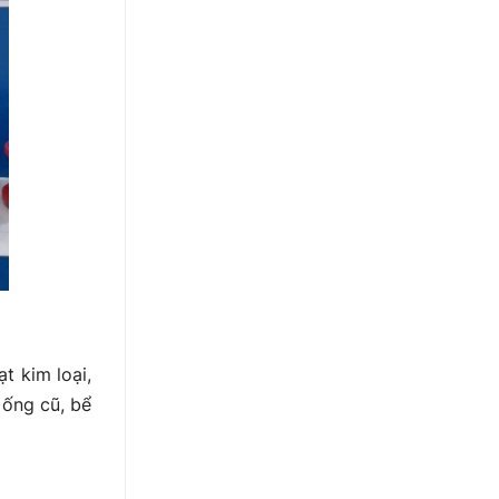
t kim loại,
 ống cũ, bể