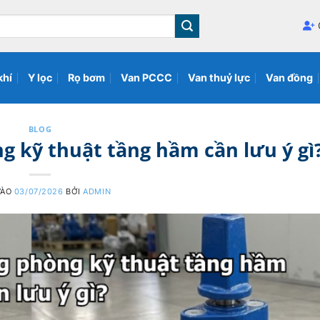
khí
Y lọc
Rọ bơm
Van PCCC
Van thuỷ lực
Van đồng
BLOG
ng kỹ thuật tầng hầm cần lưu ý gì
VÀO
03/07/2026
BỞI
ADMIN