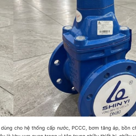
g dùng cho hệ thống cấp nước, PCCC, bơm tăng áp, bồn c
y là khu vực quan trọng vì tập trung nhiều thiết bị, nhiều 