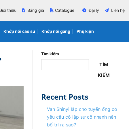
Giới thiệu
Bảng giá
Catalogue
Đại lý
Liên hệ
Khớp nối cao su
Khớp nối gang
Phụ kiện
Tìm kiếm
?
TÌM
KIẾM
Recent Posts
Van Shinyi lắp cho tuyến ống có
yêu cầu cô lập sự cố nhanh nên
bố trí ra sao?