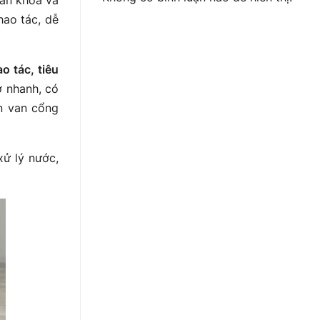
hao tác, dễ
o tác, tiêu
ở nhanh, có
n van cổng
ử lý nước,