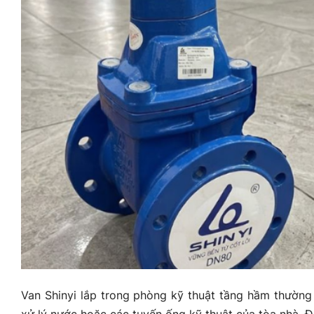
Van Shinyi lắp trong phòng kỹ thuật tầng hầm thườn
xử lý nước hoặc các tuyến ống kỹ thuật của tòa nhà. Đâ