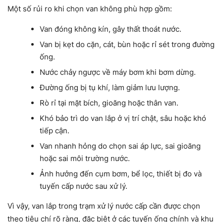
Một số rủi ro khi chọn van không phù hợp gồm:
Van đóng không kín, gây thất thoát nước.
Van bị kẹt do cặn, cát, bùn hoặc rỉ sét trong đường
ống.
Nước chảy ngược về máy bơm khi bơm dừng.
Đường ống bị tụ khí, làm giảm lưu lượng.
Rò rỉ tại mặt bích, gioăng hoặc thân van.
Khó bảo trì do van lắp ở vị trí chật, sâu hoặc khó
tiếp cận.
Van nhanh hỏng do chọn sai áp lực, sai gioăng
hoặc sai môi trường nước.
Ảnh hưởng đến cụm bơm, bể lọc, thiết bị đo và
tuyến cấp nước sau xử lý.
Vì vậy, van lắp trong trạm xử lý nước cấp cần được chọn
theo tiêu chí rõ ràng, đặc biệt ở các tuyến ống chính và khu