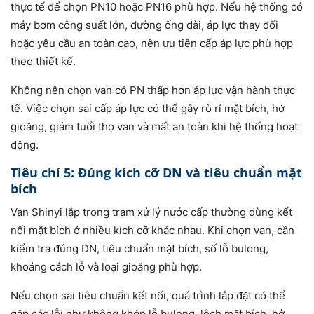
thực tế để chọn PN10 hoặc PN16 phù hợp. Nếu hệ thống có
máy bơm công suất lớn, đường ống dài, áp lực thay đổi
hoặc yêu cầu an toàn cao, nên ưu tiên cấp áp lực phù hợp
theo thiết kế.
Không nên chọn van có PN thấp hơn áp lực vận hành thực
tế. Việc chọn sai cấp áp lực có thể gây rò rỉ mặt bích, hở
gioăng, giảm tuổi thọ van và mất an toàn khi hệ thống hoạt
động.
Tiêu chí 5: Đúng kích cỡ DN và tiêu chuẩn mặt
bích
Van Shinyi lắp trong trạm xử lý nước cấp thường dùng kết
nối mặt bích ở nhiều kích cỡ khác nhau. Khi chọn van, cần
kiểm tra đúng DN, tiêu chuẩn mặt bích, số lỗ bulong,
khoảng cách lỗ và loại gioăng phù hợp.
Nếu chọn sai tiêu chuẩn kết nối, quá trình lắp đặt có thể
gặp các lỗi như không khớp lỗ bulong, lệch mặt bích, hở