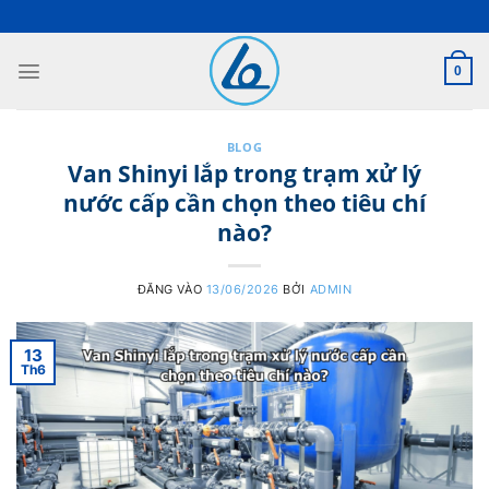
Bỏ
qua
nội
0
dung
BLOG
Van Shinyi lắp trong trạm xử lý
nước cấp cần chọn theo tiêu chí
nào?
ĐĂNG VÀO
13/06/2026
BỞI
ADMIN
13
Th6