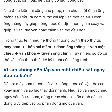
công suất lớn hoặc hệ thống có lưu lượng cao.
Nếu điều kiện thi công cho phép, nên chừa một đoạn ống
thẳng sau đầu ra bơm trước khi lắp van một chiều. Đoạn
ống thẳng này giúp dòng nước ổn định hơn, giảm xoáy và
giúp lá van, đĩa van hoặc cánh van mở đều hơn.
Trong thực tế, nhiều hệ thống thường bố trí theo thứ tự:
máy bơm → khớp nối mềm → đoạn ống thẳng → van một
chiều → van khóa → tuyến ống chính
. Tuy nhiên, sơ đồ cụ
thể vẫn cần theo thiết kế kỹ thuật của công trình.
Vì sao không nên lắp van một chiều sát ngay
đầu ra bơm?
Đầu ra máy bơm thường là vị trí dòng nước có vận tốc cao,
xoáy mạnh và áp lực thay đổi nhanh. Nếu lắp van một chiều
ngay sát đầu ra bơm, dòng nước chưa kịp ổn định đã tác
động trực tiếp vào bộ phận đóng mở của van.