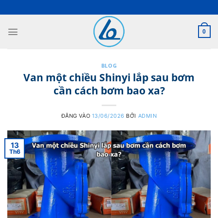
Bỏ
qua
nội
0
dung
BLOG
Van một chiều Shinyi lắp sau bơm
cần cách bơm bao xa?
ĐĂNG VÀO
13/06/2026
BỞI
ADMIN
13
Th6