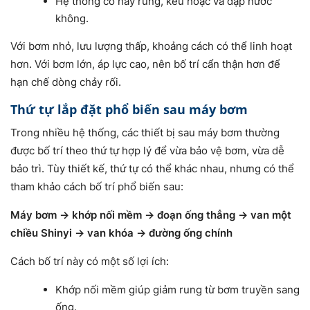
Hệ thống có hay rung, kêu hoặc va đập nước
không.
Với bơm nhỏ, lưu lượng thấp, khoảng cách có thể linh hoạt
hơn. Với bơm lớn, áp lực cao, nên bố trí cẩn thận hơn để
hạn chế dòng chảy rối.
Thứ tự lắp đặt phổ biến sau máy bơm
Trong nhiều hệ thống, các thiết bị sau máy bơm thường
được bố trí theo thứ tự hợp lý để vừa bảo vệ bơm, vừa dễ
bảo trì. Tùy thiết kế, thứ tự có thể khác nhau, nhưng có thể
tham khảo cách bố trí phổ biến sau:
Máy bơm → khớp nối mềm → đoạn ống thẳng → van một
chiều Shinyi → van khóa → đường ống chính
Cách bố trí này có một số lợi ích:
Khớp nối mềm giúp giảm rung từ bơm truyền sang
ống.