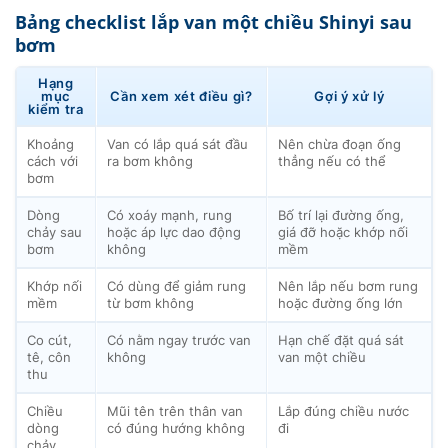
Bảng checklist lắp van một chiều Shinyi sau
bơm
Hạng
mục
Cần xem xét điều gì?
Gợi ý xử lý
kiểm tra
Khoảng
Van có lắp quá sát đầu
Nên chừa đoạn ống
cách với
ra bơm không
thẳng nếu có thể
bơm
Dòng
Có xoáy mạnh, rung
Bố trí lại đường ống,
chảy sau
hoặc áp lực dao động
giá đỡ hoặc khớp nối
bơm
không
mềm
Khớp nối
Có dùng để giảm rung
Nên lắp nếu bơm rung
mềm
từ bơm không
hoặc đường ống lớn
Co cút,
Có nằm ngay trước van
Hạn chế đặt quá sát
tê, côn
không
van một chiều
thu
Chiều
Mũi tên trên thân van
Lắp đúng chiều nước
dòng
có đúng hướng không
đi
chảy