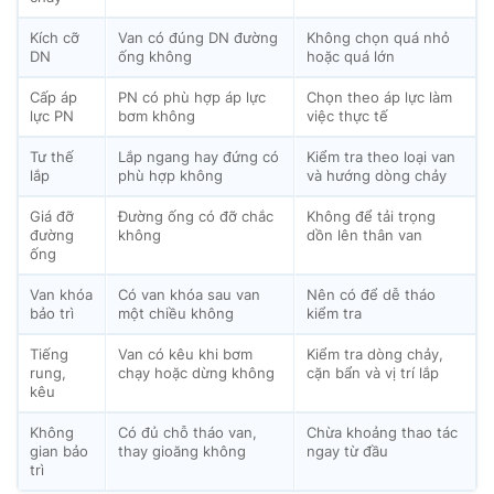
Kích cỡ
Van có đúng DN đường
Không chọn quá nhỏ
DN
ống không
hoặc quá lớn
Cấp áp
PN có phù hợp áp lực
Chọn theo áp lực làm
lực PN
bơm không
việc thực tế
Tư thế
Lắp ngang hay đứng có
Kiểm tra theo loại van
lắp
phù hợp không
và hướng dòng chảy
Giá đỡ
Đường ống có đỡ chắc
Không để tải trọng
đường
không
dồn lên thân van
ống
Van khóa
Có van khóa sau van
Nên có để dễ tháo
bảo trì
một chiều không
kiểm tra
Tiếng
Van có kêu khi bơm
Kiểm tra dòng chảy,
rung,
chạy hoặc dừng không
cặn bẩn và vị trí lắp
kêu
Không
Có đủ chỗ tháo van,
Chừa khoảng thao tác
gian bảo
thay gioăng không
ngay từ đầu
trì