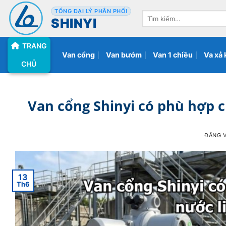
Bỏ
TỔNG ĐẠI LÝ PHÂN PHỐI
Tìm
qua
SHINYI
kiếm:
nội
TRANG
dung
Van cổng
Van bướm
Van 1 chiều
Va xả 
CHỦ
Van cổng Shinyi có phù hợp c
ĐĂNG 
13
Th6