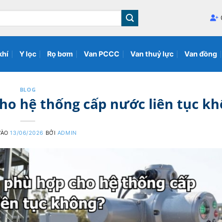
khí
Y lọc
Rọ bơm
Van PCCC
Van thuỷ lực
Van đồng
BLOG
ho hệ thống cấp nước liên tục k
VÀO
13/06/2026
BỞI
ADMIN