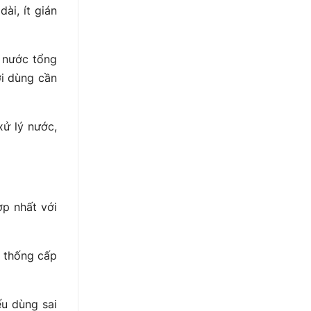
ài, ít gián
a nước tổng
ời dùng cần
ử lý nước,
ợp nhất với
ệ thống cấp
ếu dùng sai