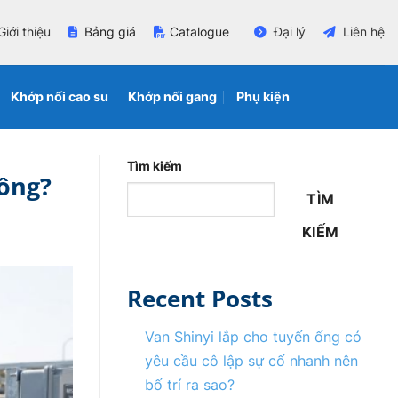
Giới thiệu
Bảng giá
Catalogue
Đại lý
Liên hệ
Khớp nối cao su
Khớp nối gang
Phụ kiện
Tìm kiếm
hông?
TÌM
KIẾM
Recent Posts
Van Shinyi lắp cho tuyến ống có
yêu cầu cô lập sự cố nhanh nên
bố trí ra sao?