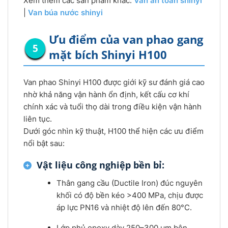
Xem thêm các sản phẩm khác:
Van an toàn shinyi
|
Van búa nước shinyi
Ưu điểm của van phao gang
mặt bích Shinyi H100
Van phao Shinyi H100 được giới kỹ sư đánh giá cao
nhờ khả năng vận hành ổn định, kết cấu cơ khí
chính xác và tuổi thọ dài trong điều kiện vận hành
liên tục.
Dưới góc nhìn kỹ thuật, H100 thể hiện các ưu điểm
nổi bật sau:
Vật liệu công nghiệp bền bỉ:
Thân gang cầu (Ductile Iron) đúc nguyên
khối có độ bền kéo >400 MPa, chịu được
áp lực PN16 và nhiệt độ lên đến 80°C.
Lớp phủ epoxy dày 250–300 µm bên