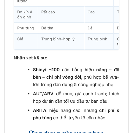
lượng
Độ kín &
Rất cao
Cao
TB–Cao
ổn định
Phụ tùng
Dễ tìm
Dễ
Dễ
Giá
Trung bình–hợp lý
Trung bình
Cạnh
tranh
Nhận xét kỹ sư:
Shinyi H100
cân bằng
hiệu năng – độ
bền – chi phí vòng đời
, phù hợp bể vừa–
lớn trong dân dụng & công nghiệp nhẹ.
AUT/ARV
: dễ mua, giá cạnh tranh; thích
hợp dự án cần tối ưu đầu tư ban đầu.
ARITA
: hiệu năng cao, nhưng
chi phí &
phụ tùng
có thể là yếu tố cân nhắc.