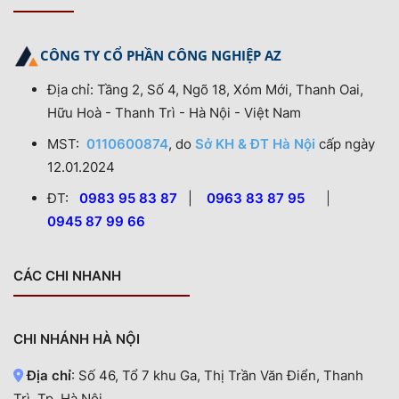
CÔNG TY CỔ PHẦN CÔNG NGHIỆP AZ
Địa chỉ: Tầng 2, Số 4, Ngõ 18, Xóm Mới, Thanh Oai,
Hữu Hoà - Thanh Trì - Hà Nội - Việt Nam
MST:
0110600874
, do
Sở KH & ĐT Hà Nội
cấp ngày
12.01.2024
ĐT:
0983 95 83 87
|
0963 83 87 95
|
0945 87 99 66
CÁC CHI NHANH
CHI NHÁNH HÀ NỘI
Địa chỉ
: Số 46, Tổ 7 khu Ga, Thị Trần Văn Điển, Thanh
Trì, Tp. Hà Nội