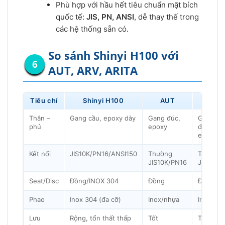
Phù hợp với hầu hết tiêu chuẩn mặt bích
quốc tế:
JIS, PN, ANSI
, dễ thay thế trong
các hệ thống sẵn có.
So sánh Shinyi H100 với
AUT, ARV, ARITA
Tiêu chí
Shinyi H100
AUT
ARV
Thân –
Gang cầu, epoxy dày
Gang đúc,
Gang
phủ
epoxy
đúc,
epoxy
Kết nối
JIS10K/PN16/ANSI150
Thường
Thường
JIS10K/PN16
JIS10K
Seat/Disc
Đồng/INOX 304
Đồng
Đồng
Phao
Inox 304 (đa cỡ)
Inox/nhựa
Inox
Lưu
Rộng, tổn thất thấp
Tốt
TB–Tốt