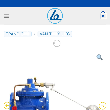
Bỏ
qua
nội
0
dung
TRANG CHỦ
/
VAN THUỶ LỰC