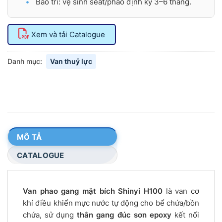
Bảo trì: vệ sinh seat/phao định kỳ 3–6 tháng.
Xem và tải Catalogue
Danh mục:
Van thuỷ lực
MÔ TẢ
CATALOGUE
Van phao gang mặt bích Shinyi H100
là van cơ
khí điều khiển mực nước tự động cho bể chứa/bồn
chứa, sử dụng
thân gang đúc sơn epoxy
kết nối