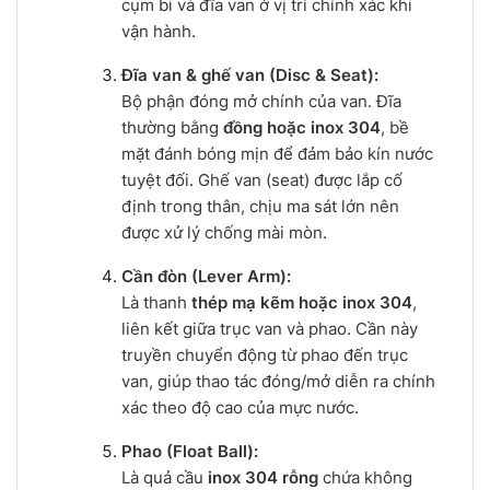
cụm bi và đĩa van ở vị trí chính xác khi
vận hành.
Đĩa van & ghế van (Disc & Seat):
Bộ phận đóng mở chính của van. Đĩa
thường bằng
đồng hoặc inox 304
, bề
mặt đánh bóng mịn để đảm bảo kín nước
tuyệt đối. Ghế van (seat) được lắp cố
định trong thân, chịu ma sát lớn nên
được xử lý chống mài mòn.
Cần đòn (Lever Arm):
Là thanh
thép mạ kẽm hoặc inox 304
,
liên kết giữa trục van và phao. Cần này
truyền chuyển động từ phao đến trục
van, giúp thao tác đóng/mở diễn ra chính
xác theo độ cao của mực nước.
Phao (Float Ball):
Là quả cầu
inox 304 rỗng
chứa không