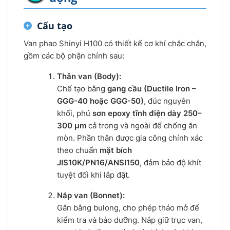
Cấu tạo
Van phao Shinyi H100 có thiết kế cơ khí chắc chắn,
gồm các bộ phận chính sau:
Thân van (Body):
Chế tạo bằng
gang cầu (Ductile Iron –
GGG-40 hoặc GGG-50)
, đúc nguyên
khối, phủ
sơn epoxy tĩnh điện dày 250–
300 µm
cả trong và ngoài để chống ăn
mòn. Phần thân được gia công chính xác
theo chuẩn
mặt bích
JIS10K/PN16/ANSI150
, đảm bảo độ khít
tuyệt đối khi lắp đặt.
Nắp van (Bonnet):
Gắn bằng bulong, cho phép tháo mở để
kiểm tra và bảo dưỡng. Nắp giữ trục van,