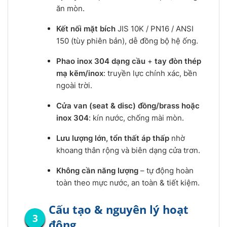
ăn mòn.
Kết nối mặt bích
JIS 10K / PN16 / ANSI
150 (tùy phiên bản), dễ đồng bộ hệ ống.
Phao inox 304 dạng cầu
+
tay đòn thép
mạ kẽm/inox
: truyền lực chính xác, bền
ngoài trời.
Cửa van (seat & disc) đồng/brass hoặc
inox 304
: kín nước, chống mài mòn.
Lưu lượng lớn, tổn thất áp thấp
nhờ
khoang thân rộng và biên dạng cửa trơn.
Không cần năng lượng
– tự động hoàn
toàn theo mực nước, an toàn & tiết kiệm.
Cấu tạo & nguyên lý hoạt
động