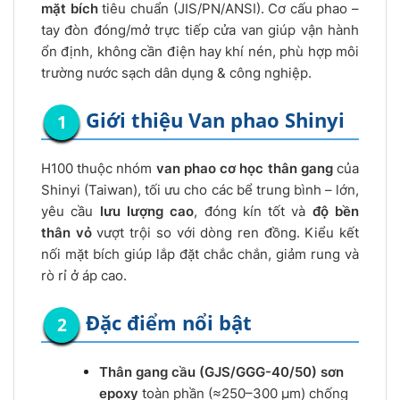
mặt bích
tiêu chuẩn (JIS/PN/ANSI). Cơ cấu phao –
tay đòn đóng/mở trực tiếp cửa van giúp vận hành
ổn định, không cần điện hay khí nén, phù hợp môi
trường nước sạch dân dụng & công nghiệp.
Giới thiệu Van phao Shinyi
H100 thuộc nhóm
van phao cơ học thân gang
của
Shinyi (Taiwan), tối ưu cho các bể trung bình – lớn,
yêu cầu
lưu lượng cao
, đóng kín tốt và
độ bền
thân vỏ
vượt trội so với dòng ren đồng. Kiểu kết
nối mặt bích giúp lắp đặt chắc chắn, giảm rung và
rò rỉ ở áp cao.
Đặc điểm nổi bật
Thân gang cầu (GJS/GGG-40/50) sơn
epoxy
toàn phần (≈250–300 µm) chống