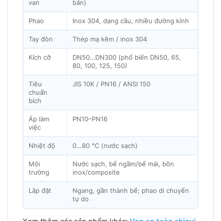
van
bản)
Phao
Inox 304, dạng cầu, nhiều đường kính
Tay đòn
Thép mạ kẽm / inox 304
Kích cỡ
DN50…DN300 (phổ biến DN50, 65,
80, 100, 125, 150)
Tiêu
JIS 10K / PN16 / ANSI 150
chuẩn
bích
Áp làm
PN10–PN16
việc
Nhiệt độ
0…80 °C (nước sạch)
Môi
Nước sạch, bể ngầm/bể mái, bồn
trường
inox/composite
Lắp đặt
Ngang, gần thành bể; phao di chuyển
tự do