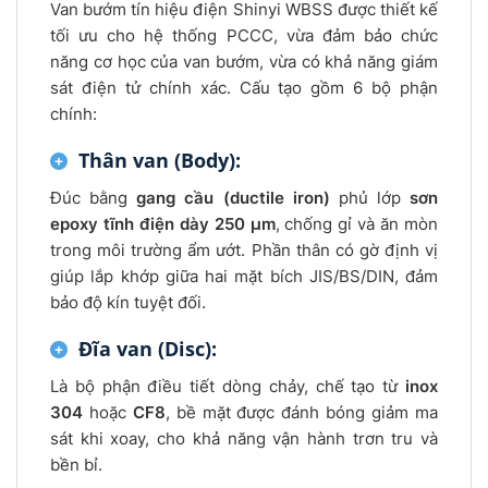
Van bướm tín hiệu điện Shinyi WBSS được thiết kế
tối ưu cho hệ thống PCCC, vừa đảm bảo chức
năng cơ học của van bướm, vừa có khả năng giám
sát điện tử chính xác. Cấu tạo gồm 6 bộ phận
chính:
Thân van (Body):
Đúc bằng
gang cầu (ductile iron)
phủ lớp
sơn
epoxy tĩnh điện dày 250 µm
, chống gỉ và ăn mòn
trong môi trường ẩm ướt. Phần thân có gờ định vị
giúp lắp khớp giữa hai mặt bích JIS/BS/DIN, đảm
bảo độ kín tuyệt đối.
Đĩa van (Disc):
Là bộ phận điều tiết dòng chảy, chế tạo từ
inox
304
hoặc
CF8
, bề mặt được đánh bóng giảm ma
sát khi xoay, cho khả năng vận hành trơn tru và
bền bỉ.