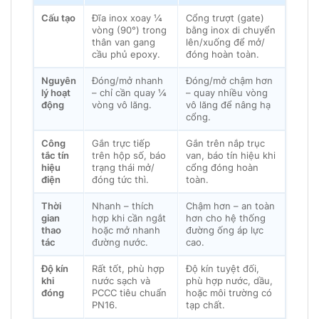
Cấu tạo
Đĩa inox xoay ¼
Cổng trượt (gate)
vòng (90°) trong
bằng inox di chuyển
thân van gang
lên/xuống để mở/
cầu phủ epoxy.
đóng hoàn toàn.
Nguyên
Đóng/mở nhanh
Đóng/mở chậm hơn
lý hoạt
– chỉ cần quay ¼
– quay nhiều vòng
động
vòng vô lăng.
vô lăng để nâng hạ
cổng.
Công
Gắn trực tiếp
Gắn trên nắp trục
tắc tín
trên hộp số, báo
van, báo tín hiệu khi
hiệu
trạng thái mở/
cổng đóng hoàn
điện
đóng tức thì.
toàn.
Thời
Nhanh – thích
Chậm hơn – an toàn
gian
hợp khi cần ngắt
hơn cho hệ thống
thao
hoặc mở nhanh
đường ống áp lực
tác
đường nước.
cao.
Độ kín
Rất tốt, phù hợp
Độ kín tuyệt đối,
khi
nước sạch và
phù hợp nước, dầu,
đóng
PCCC tiêu chuẩn
hoặc môi trường có
PN16.
tạp chất.