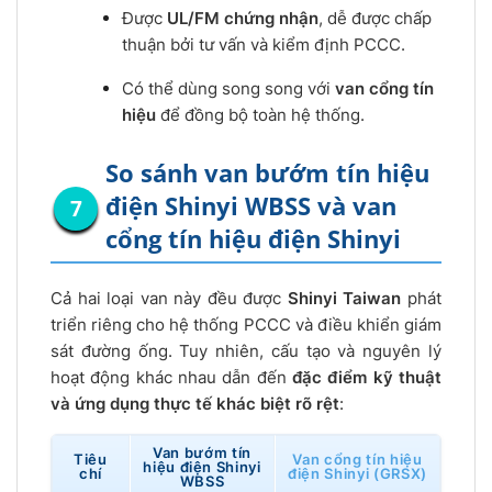
Được
UL/FM chứng nhận
, dễ được chấp
thuận bởi tư vấn và kiểm định PCCC.
Có thể dùng song song với
van cổng tín
hiệu
để đồng bộ toàn hệ thống.
So sánh van bướm tín hiệu
điện Shinyi WBSS và van
cổng tín hiệu điện Shinyi
Cả hai loại van này đều được
Shinyi Taiwan
phát
triển riêng cho hệ thống PCCC và điều khiển giám
sát đường ống. Tuy nhiên, cấu tạo và nguyên lý
hoạt động khác nhau dẫn đến
đặc điểm kỹ thuật
và ứng dụng thực tế khác biệt rõ rệt
:
Van bướm tín
Tiêu
Van cổng tín hiệu
hiệu điện Shinyi
chí
điện Shinyi (GRSX)
WBSS