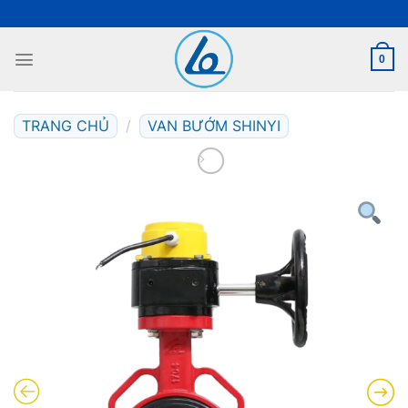
Bỏ
qua
nội
0
dung
TRANG CHỦ
/
VAN BƯỚM SHINYI