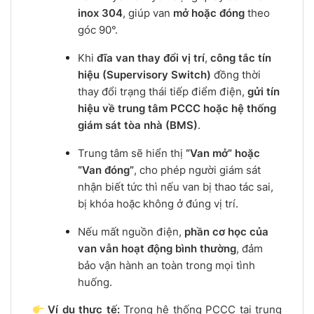
inox 304
, giúp van
mở hoặc đóng
theo
góc 90°.
Khi
đĩa van thay đổi vị trí
,
công tắc tín
hiệu (Supervisory Switch)
đồng thời
thay đổi trạng thái tiếp điểm điện,
gửi tín
hiệu về trung tâm PCCC hoặc hệ thống
giám sát tòa nhà (BMS)
.
Trung tâm sẽ hiển thị
“Van mở” hoặc
“Van đóng”
, cho phép người giám sát
nhận biết tức thì nếu van bị thao tác sai,
bị khóa hoặc không ở đúng vị trí.
Nếu mất nguồn điện,
phần cơ học của
van vẫn hoạt động bình thường
, đảm
bảo vận hành an toàn trong mọi tình
huống.
Ví dụ thực tế:
Trong hệ thống PCCC tại trung