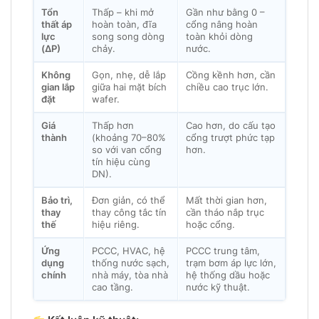
Tổn
Thấp – khi mở
Gần như bằng 0 –
thất áp
hoàn toàn, đĩa
cổng nâng hoàn
lực
song song dòng
toàn khỏi dòng
(ΔP)
chảy.
nước.
Không
Gọn, nhẹ, dễ lắp
Cồng kềnh hơn, cần
gian lắp
giữa hai mặt bích
chiều cao trục lớn.
đặt
wafer.
Giá
Thấp hơn
Cao hơn, do cấu tạo
thành
(khoảng 70–80%
cổng trượt phức tạp
so với van cổng
hơn.
tín hiệu cùng
DN).
Bảo trì,
Đơn giản, có thể
Mất thời gian hơn,
thay
thay công tắc tín
cần tháo nắp trục
thế
hiệu riêng.
hoặc cổng.
Ứng
PCCC, HVAC, hệ
PCCC trung tâm,
dụng
thống nước sạch,
trạm bơm áp lực lớn,
chính
nhà máy, tòa nhà
hệ thống dầu hoặc
cao tầng.
nước kỹ thuật.