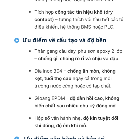
Tích hợp
công tắc tín hiệu khô (dry
contact)
– tương thích với hầu hết các tủ
điều khiển, hệ thống BMS hoặc PLC.
Ưu điểm về cấu tạo và độ bền
Thân gang cầu dày, phủ sơn epoxy 2 lớp
–
chống gỉ, chống rò rỉ và chịu va đập
.
Đĩa inox 304 –
chống ăn mòn, không
kẹt, tuổi thọ cao
ngay cả trong môi
trường nước cứng hoặc có tạp chất.
Gioăng EPDM –
độ đàn hồi cao, không
biến chất sau nhiều chu kỳ đóng mở
.
Hộp số vận hành nhẹ,
độ kín tuyệt đối
khi đóng, độ êm khi mở
.
Ưu điểm vận hành và bảo trì