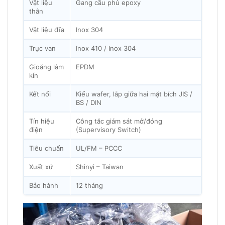
Vật liệu
Gang cầu phủ epoxy
thân
Vật liệu đĩa
Inox 304
Trục van
Inox 410 / Inox 304
Gioăng làm
EPDM
kín
Kết nối
Kiểu wafer, lắp giữa hai mặt bích JIS /
BS / DIN
Tín hiệu
Công tắc giám sát mở/đóng
điện
(Supervisory Switch)
Tiêu chuẩn
UL/FM – PCCC
Xuất xứ
Shinyi – Taiwan
Bảo hành
12 tháng