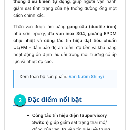
thống điều khiển tự động
, giúp người vận hành
giám sát tình trạng của hệ thống đường ống một
cách chính xác.
Thân van được làm bằng
gang cầu (ductile iron)
phủ sơn epoxy,
đĩa van inox 304
,
gioăng EPDM
chịu nhiệt
và
công tắc tín hiệu đạt tiêu chuẩn
UL/FM
– đảm bảo độ an toàn, độ bền và khả năng
hoạt động ổn định lâu dài trong môi trường có áp
lực và nhiệt độ cao.
Xem toàn bộ sản phẩm:
Van bướm Shinyi
Đặc điểm nổi bật
Công tắc tín hiệu điện (Supervisory
Switch)
giúp giám sát trạng thái mở/
đóng của van, truyền tín hiệu về trung