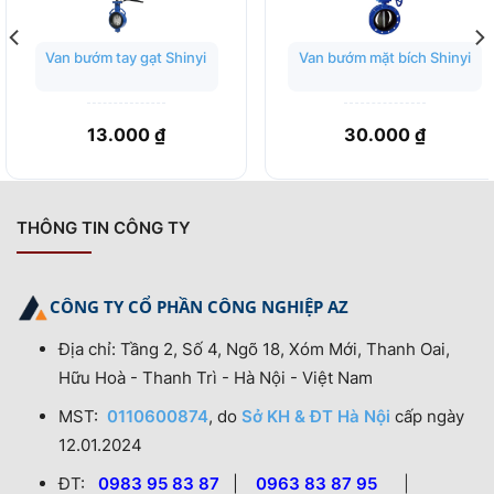
Van bướm tay gạt Shinyi
Van bướm mặt bích Shinyi
13.000
₫
30.000
₫
THÔNG TIN CÔNG TY
CÔNG TY CỔ PHẦN CÔNG NGHIỆP AZ
Địa chỉ: Tầng 2, Số 4, Ngõ 18, Xóm Mới, Thanh Oai,
Hữu Hoà - Thanh Trì - Hà Nội - Việt Nam
MST:
0110600874
, do
Sở KH & ĐT Hà Nội
cấp ngày
12.01.2024
ĐT:
0983 95 83 87
|
0963 83 87 95
|